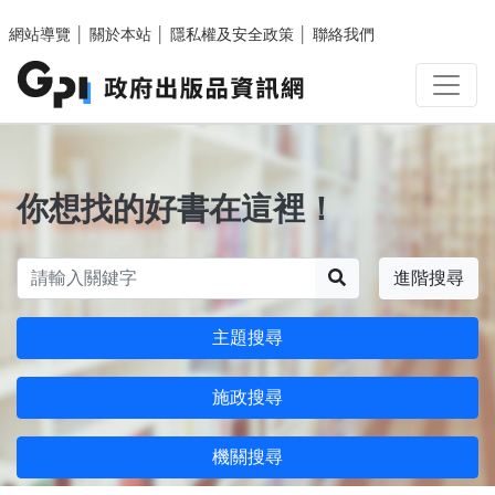
跳至主要內容區塊
網站導覽
│
關於本站
│
隱私權及安全政策
│
聯絡我們
你想找的好書在這裡！
搜尋
進階搜尋
主題搜尋
施政搜尋
機關搜尋