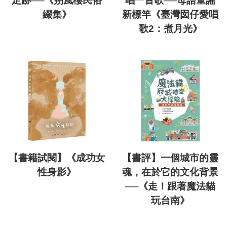
足跡──《朔風樓民俗
唱一首歌──母語童謠
綴集》
新標竿《臺灣囡仔愛唱
歌2：煮月光》
【書籍試閱】《成功女
【書評】一個城市的靈
性身影》
魂，在於它的文化背景
──《走！跟著魔法貓
玩台南》