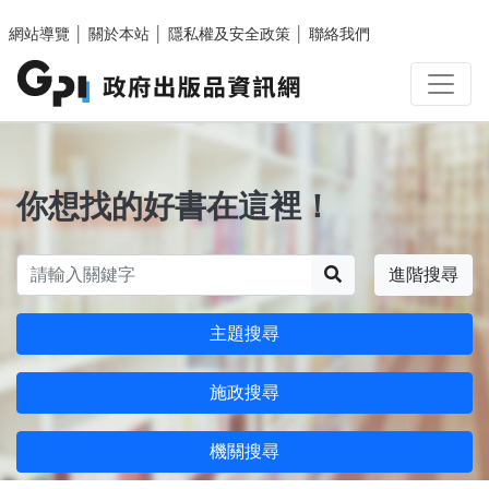
跳至主要內容區塊
網站導覽
│
關於本站
│
隱私權及安全政策
│
聯絡我們
你想找的好書在這裡！
搜尋
進階搜尋
主題搜尋
施政搜尋
機關搜尋