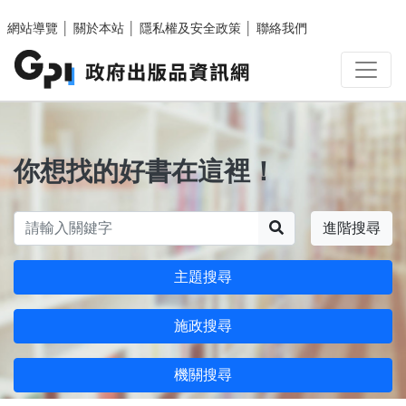
跳至主要內容區塊
網站導覽
│
關於本站
│
隱私權及安全政策
│
聯絡我們
你想找的好書在這裡！
搜尋
進階搜尋
主題搜尋
施政搜尋
機關搜尋