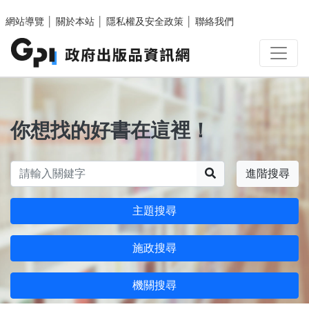
跳至主要內容區塊
網站導覽
│
關於本站
│
隱私權及安全政策
│
聯絡我們
你想找的好書在這裡！
搜尋
進階搜尋
主題搜尋
施政搜尋
機關搜尋