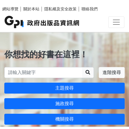
跳至主要內容區塊
網站導覽
│
關於本站
│
隱私權及安全政策
│
聯絡我們
你想找的好書在這裡！
搜尋
進階搜尋
主題搜尋
施政搜尋
機關搜尋