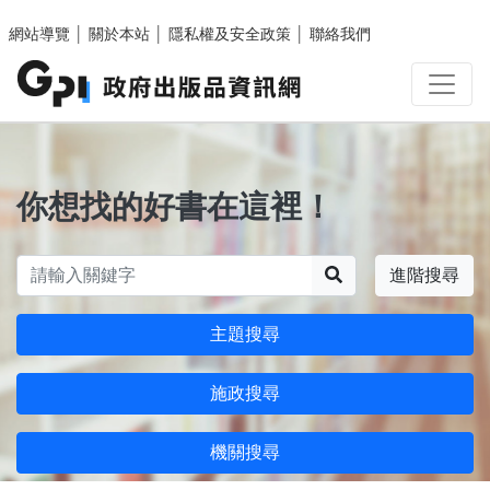
跳至主要內容區塊
網站導覽
│
關於本站
│
隱私權及安全政策
│
聯絡我們
你想找的好書在這裡！
搜尋
進階搜尋
主題搜尋
施政搜尋
機關搜尋