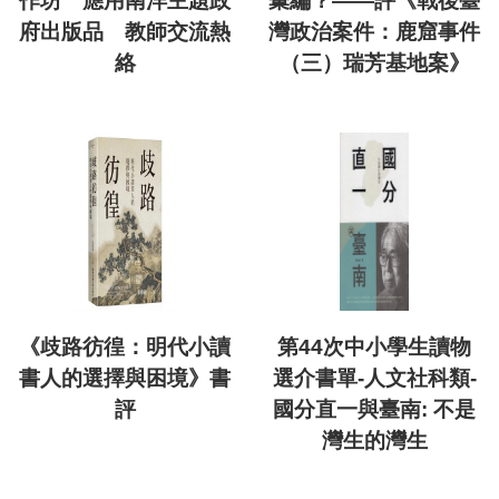
作坊 應用南洋主題政
彙編？——評《戰後臺
府出版品 教師交流熱
灣政治案件：鹿窟事件
絡
（三）瑞芳基地案》
《歧路彷徨：明代小讀
第44次中小學生讀物
書人的選擇與困境》書
選介書單-人文社科類-
評
國分直一與臺南: 不是
灣生的灣生