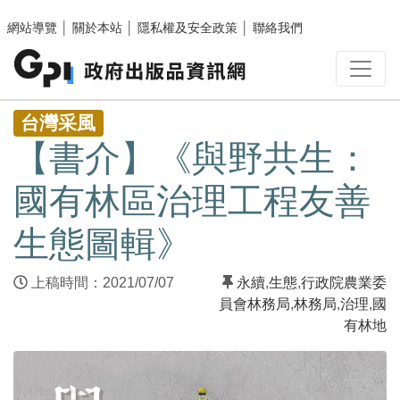
跳至主要內容區塊
網站導覽
│
關於本站
│
隱私權及安全政策
│
聯絡我們
:::
台灣采風
【書介】《與野共生：
國有林區治理工程友善
生態圖輯》
上稿時間：2021/07/07
永續
,
生態
,
行政院農業委
員會林務局
,
林務局
,
治理
,
國
有林地