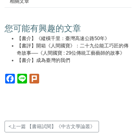
相關文章
您可能有興趣的文章
【書介】《縱橫千里：臺灣高速公路50年》
【書評】開箱《人間國寶》：二十九位能工巧匠的傳
奇故事──《人間國寶 : 29位傳統工藝藝師的故事》
【書介】成為臺灣的我們
Facebook(另
Line(另
Plurk(另
開
開
開
新
新
新
視
視
視
窗)
窗)
窗)
<上一篇 【書籍試閱】《中古文學論叢》