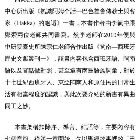
中心所出版
《
熟識阿姆个話
―
巴色差會傳教士與客
家（
Hakka
）的邂逅
》一書，
本書作者由李毓中跟
鄭縈兩位老師共同書寫。然李老師在
2019
年便與
中研院臺史所陳宗仁老師合作出版
《
閩南
―
西班牙
歷史文獻叢刊一
》，該書內容包含西班牙語、閩南
語以及官話做對照，甚至還有南島語族詞彙，對於
十七世紀西班牙人、東亞閩南人和原住民的日常生
活有相當程度的認識，與此次要介紹的新書
有異曲
同工之妙。
本書架構扣除序、導言、結語等，主要內容有
七個章節，從第一章開始，先以聖經故事裡的
「巴