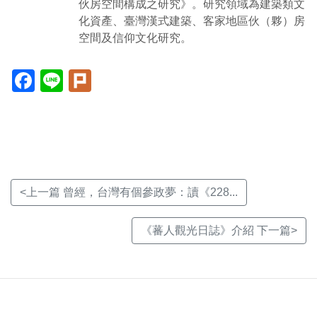
伙房空間構成之研究》。研究領域為建築類文
化資產、臺灣漢式建築、客家地區伙（夥）房
空間及信仰文化研究。
Facebook(另
Line(另
Plurk(另
開
開
開
新
新
新
視
視
視
窗)
窗)
窗)
<上一篇 曾經，台灣有個參政夢：讀《228...
《蕃人觀光日誌》介紹 下一篇>