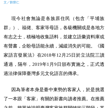
文／劉懷仁
現今社會無論是各族原住民（包含「平埔族
群」）、福佬、客家等母語，各級機關或是各地方
有志之士，積極地收集語料，並建立語彙資料庫或
有聲書，企盼母語能永續，減緩消失的可能。《
國
家語言發展法
》
在
2018
年
12
月
25
日於立法院三讀
通過，隔年，
2019
年
1
月
9
日頒布實施之，正式透
過法律保障臺灣多元文化語言的傳承。
因為筆者本身是臺中東勢的客家人，於是挑選
了一本跟「客家」有關的新書向讀者推薦。在推薦
之前，簡單地說明臺灣客家族群關鍵的三階段：其