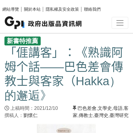
跳至主要內容區塊
網站導覽
│
關於本站
│
隱私權及安全政策
│
聯絡我們
:::
新書特推薦
「𠊎講客」：《熟識阿
姆个話——巴色差會傳
教士與客家（Hakka）
的邂逅》
上稿時間：2021/12/10
巴色差會
,
文學史
,
母語
,
客
撰稿人：
劉懷仁
家
,
傳教士
,
臺灣史
,
臺灣研究