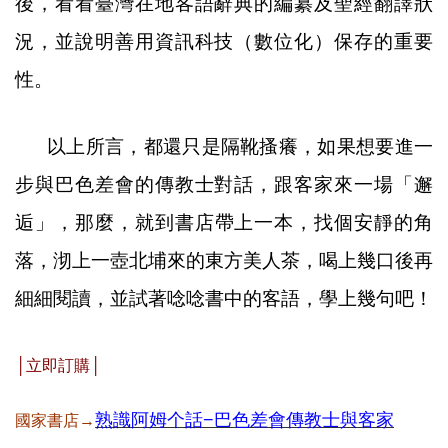
後，看看臺灣在地客語辭典的編纂及聖經翻譯狀
況，並說明善用資訊科技（數位化）保存的重要
性。
以上所言，都還只是隔靴搔癢，如果想要進一
步與巴色差會的傳教士對話，跟客家來一場
「
邂
逅
」
，那麼，就到書店帶上一本，找個安靜的角
落，沏上一壺北埔來的東方美人茶，喝上幾口後再
細細閱讀，並試著唸唸書中的客語，學上幾句吧！
│立即訂購│
熟識阿姆个話−巴色差會傳教士與客家
國家書店→