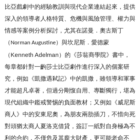
比亞戲劇中的經驗教訓與現代企業連結起來，提供
深入的領導者人格特質、危機與風險管理、權力與
情感等案例分析探討，尤其在諾曼．奧古斯丁
（
）
與坎尼斯．愛德蒙
Norman Augustine
（
Kenneth Adelman
）的《莎翁商學院》書中，
每章都針對一齣莎士比亞劇作進行深入的個案研
究，例如《凱撒遇弒記》中的凱撒，雖領導和軍事
才能超凡卓著，但過分剛愎自用、專斷獨行，堪為
現代組織中鑑戒警惕的負面教材；又例如《威尼斯
商人》中的安東尼奧，為朋友兩肋插刀，不惜向死
對頭猶太商人夏洛克借貸，簽訂一紙對自身極為不
利的合約，不僅危及其龐大財產，更可能老命不