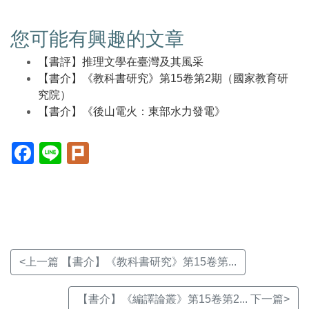
您可能有興趣的文章
【書評】推理文學在臺灣及其風采
【書介】《教科書研究》第15卷第2期（國家教育研
究院）
【書介】《後山電火：東部水力發電》
Facebook(另
Line(另
Plurk(另
開
開
開
新
新
新
視
視
視
窗)
窗)
窗)
<上一篇 【書介】《教科書研究》第15卷第...
【書介】《編譯論叢》第15卷第2... 下一篇>