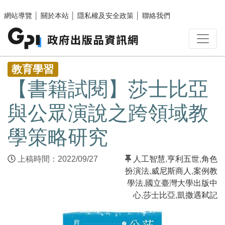
跳至主要內容區塊
網站導覽
│
關於本站
│
隱私權及安全政策
│
聯絡我們
:::
教育學習
【書籍試閱】莎士比亞
與公眾演說之跨領域教
學策略研究
上稿時間：2022/09/27
人工智慧
,
亨利五世
,
角色
扮演法
,
威尼斯商人
,
案例教
學法
,
國立臺灣大學出版中
心
,
莎士比亞
,
凱撒遇弒記