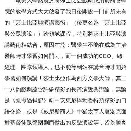
歐美大學熱衷於將莎士比亞戲劇應用於商管學
院的教學方式大大啟發了我日後開設一門前所未有
的「莎士比亞與演講藝術」（後更名為「莎士比亞
與公眾演說」）跨領域課程，特別將莎士比亞與演
講藝術相結合，原因在於：醫學生不能在成為主治
醫師時才學習如何開刀，而一個成功的
CEO
、總
經理、團隊領導人，也不能等到站在講台時才開始
學習如何演講！莎士比亞作為西方文學大師，其三
十八齣戲劇蘊含許多精彩的長篇演說與辯論，無論
是《凱撒遇弒記》劇中安東尼與勃魯特斯精彩的口
語交鋒，或是《威尼斯商人》中猶太商人夏洛克面
對基督徒眾聲圍剿而做出的反擊演說等，皆為膾炙