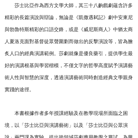
莎士比亞作為西方文學大師，其三十八齣戲劇蘊含許多
精彩的長篇演說與辯論，無論是《凱撒遇弒記》劇中安東尼
與勃魯特斯精彩的口語交鋒，或是《威尼斯商人》中猶太商
人夏洛克面對基督徒眾聲圍剿而做出的反擊演說等，皆為膾
炙人口的經典演講範例。莎劇就像是優良藥引，提供學生最
好的演講根基與學習楷模，不僅文字的哲學高度賦予演講藝
術人性與智慧的深度，透過演講藝術同時創造經典文學親身
實踐的途徑。
本書根據作者多年授課經驗及在教學現場所面臨之困
境，以「莎士比亞與演講藝術」以及「莎士比亞與公眾演
說」兩門課為實驗，提出跨領域莎劇應用教學之嘗試，為華