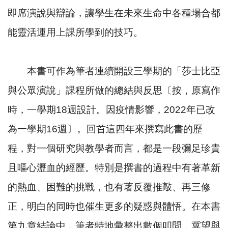
即席演說與辯論，讓學生在未來生命中各種場合都
能靈活運用上課所學到的技巧。
本書可作為筆者連續開設三學期的「莎士比亞
與公眾演說」課程所做的總結與反思〔按，原寫作
時，一學期
18
週設計。因疫情影響，
2022
年已改
為一學期
16
週〕。回首這四年來撰寫此書的歷
程，對一個研究與教學者而言，都是一段彌足珍貴
且嘔心瀝血的經歷。特別是撰書的過程中有著革新
的熱血、困難的挑戰，也有著反覆推敲、再三修
正，明白的同時也催生更多的疑惑與體悟。在本書
第九章結論中，筆者特地彙整出數個叩問，冀望與