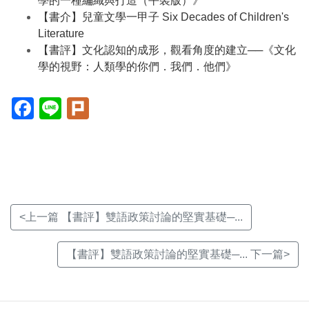
學的一種編織與打造（平裝版）》
【書介】兒童文學一甲子 Six Decades of Children's
Literature
【書評】文化認知的成形，觀看角度的建立──《文化
學的視野：人類學的你們．我們．他們》
Facebook(另
Line(另
Plurk(另
開
開
開
新
新
新
視
視
視
窗)
窗)
窗)
<上一篇 【書評】雙語政策討論的堅實基礎─...
【書評】雙語政策討論的堅實基礎─... 下一篇>