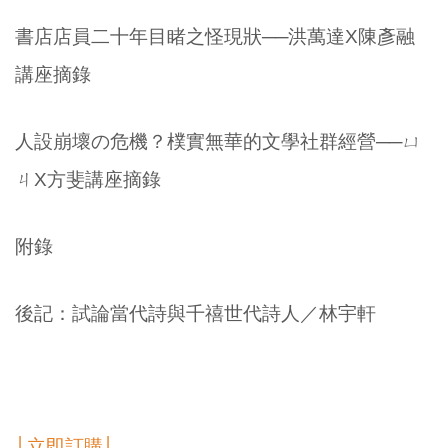
書店店員二十年目睹之怪現狀──洪萬達X陳彥融
講座摘錄
人設崩壞の危機？樸實無華的文學社群經營──ㄩ
ㄐX方斐講座摘錄
附錄
後記：試論當代詩與千禧世代詩人／林宇軒
│立即訂購│