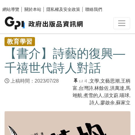
跳至主要內容區塊
網站導覽
│
關於本站
│
隱私權及安全政策
│
聯絡我們
:::
教育學習
【書介】詩藝的復興—
千禧世代詩人對話
上稿時間：2023/07/28
ㄩㄐ
,
文學
,
文藝思潮
,
王柄
富
,
台灣詩
,
林餘佐
,
洪萬達
,
馬
翊航
,
煮雪的人
,
須文蔚
,
喵球
,
詩人
,
廖啟余
,
蘇家立