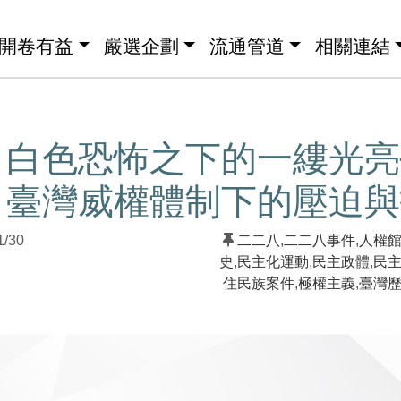
開卷有益
嚴選企劃
流通管道
相關連結
】白色恐怖之下的一縷光亮
：臺灣威權體制下的壓迫與
1/30
二二八
,
二二八事件
,
人權
史
,
民主化運動
,
民主政體
,
民
住民族案件
,
極權主義
,
臺灣