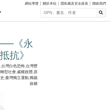
網站導覽
│
關於本站
│
隱私權及安全政策
│
聯絡我們
搜
──《永
抵抗》
館
,
台灣白色恐怖
,
台灣歷
主轉型社會
,
威權政體
,
原
歷史
,
臺灣獨立運動
,
獨裁
政權