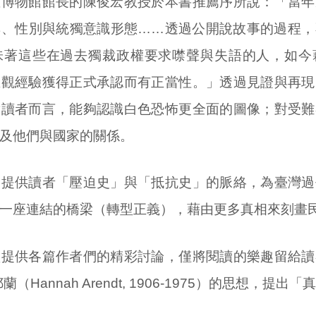
權博物館館長的陳俊宏教授於本書推薦序所說：「當年
群、性別與統獨意識形態……透過公開說故事的過程，
味著這些在過去獨裁政權要求噤聲與失語的人，如今
主觀經驗獲得正式承認而有正當性。」透過見證與再現
對讀者而言，能夠認識白色恐怖更全面的圖像；對受難
及他們與國家的關係。
過提供讀者「壓迫史」與「抵抗史」的脈絡，為臺灣過
一座連結的橋梁（轉型正義），藉由更多真相來刻畫
盤提供各篇作者們的精彩討論，僅將閱讀的樂趣留給讀
（Hannah Arendt, 1906-1975）的思想，提