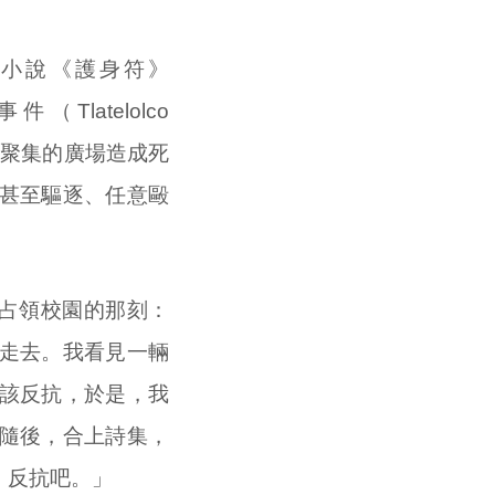
），在小說《護身符》
Tlatelolco
眾聚集的廣場造成死
甚至驅逐、任意毆
軍警占領校園的那刻：
走去。我看見一輛
該反抗，於是，我
隨後，合上詩集，
，反抗吧。」