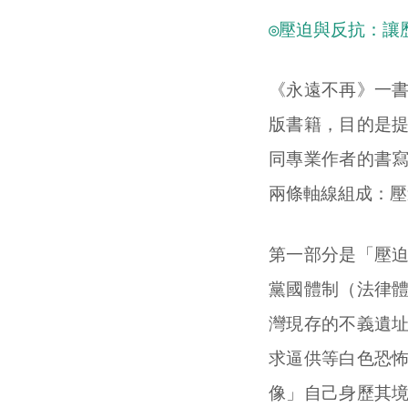
◎壓迫與反抗：讓
《永遠不再》一
版書籍，目的是
同專業作者的書
兩條軸線組成：壓
第一部分是「壓
黨國體制（法律
灣現存的不義遺
求逼供等白色恐
像」自己身歷其