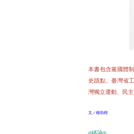
本書包含黨國體
史蹟點、臺灣省
灣獨立運動、民主
文／楊劭楷
◎緒論◎