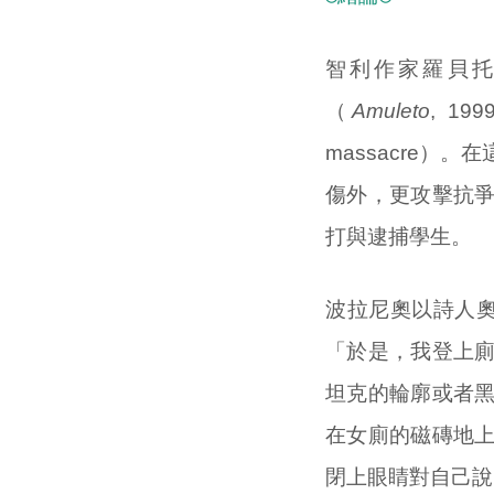
智利作家羅貝托・波
（
Amuleto
, 1
massacre
傷外，更攻擊抗
打與逮捕學生。
波拉尼奧以詩人奧克
「於是，我登上
坦克的輪廓或者
在女廁的磁磚地
閉上眼睛對自己說