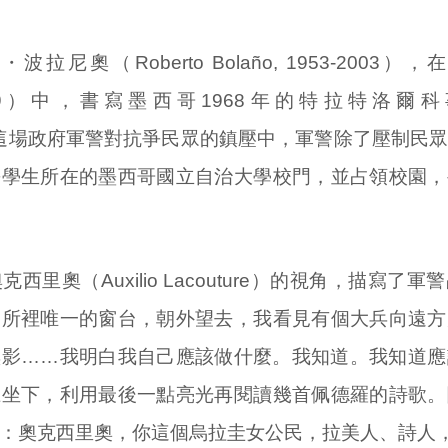
拉尼奧（Roberto Bolaño, 1953-2003
999）中，書寫墨西哥1968年的特拉特洛爾科事件（
）。在這場政府軍警對抗爭民眾的鎮壓中，軍警除了壓制民
爭學生所在的墨西哥國立自治大學校門，並占領校園，
西里奧（Auxilio Lacouture）的視角，描寫了
廁所裡唯一的窗台，朝外望去，我看見有個大兵向遠方
黑影……我明白我自己應該做什麼。我知道。我知道應
上坐下，利用最後一點亮光再閱讀幾首佩德羅的詩歌。
：奧克西里奧，你這個烏拉圭女公民，拉美人、詩人