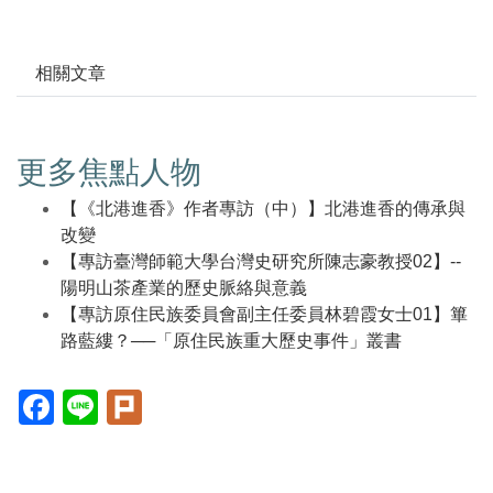
相關文章
更多焦點人物
【《北港進香》作者專訪（中）】北港進香的傳承與
改變
【專訪臺灣師範大學台灣史研究所陳志豪教授02】--
陽明山茶產業的歷史脈絡與意義
【專訪原住民族委員會副主任委員林碧霞女士01】篳
路藍縷？──「原住民族重大歷史事件」叢書
Facebook(另
Line(另
Plurk(另
開
開
開
新
新
新
視
視
視
窗)
窗)
窗)