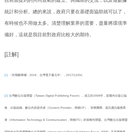
括前面提到的共同規範的建立、與國際的交流，以及做數據
統計和分析。總的來說，政府只要在基礎面協助就可以了，
有時候也不用做太多。清楚理解業界的需要，盡量將環境準
備好，這就是我目前對政府比較大的期待。
[註解]
[1]
〈何飛鵬專欄：2018，台灣電子書元年〉，2017/12/04。
[2]
台灣數位出版聯盟（Taiwan Digital Publishing Forum），成立於2008年，是國內出版公協
會、出版組織、數位內容提供者（Content Provider，簡稱CP）、智庫團體、資訊通訊服務業
者（Information Technology & Communication，簡稱ITC）的策略性聯盟。台灣數位出版聯盟
同時也分別是國際數位出版聯盟（International Digital Publishing Forum, IDPF）及美國圖書