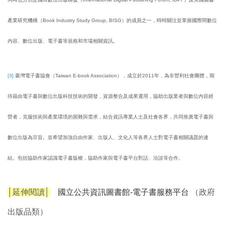
產業研究機構（Book Industry Study Group, BISG）的成員之一，時時關注並掌握國際間數位
內容、數位出版、電子書等規格和市場相關資訊。
[3]
臺灣電子書協會（Taiwan E-book Association），成立於2011年，為非營利社會團體，期
待藉由電子書與數位出版科技技術的開發，資源整合及成果運用，協助出版業者與數位內容經
營者，克服技術與產業環境的困難與需求，結合資訊專業人士及社會各界，共同推廣電子書與
數位出版為宗旨。並希望加強自由作家、出版人、文化人等各界人士對電子書相關議題的連
結。包括協助作家認識電子書版權，協助作家與電子書平台對話、洽談等合作。
│延伸閱讀│
國立公共資訊圖書館-電子書服務平台
（政府
出版品類）