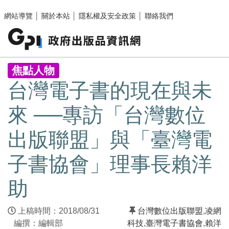
跳至主要內容區塊
網站導覽
│
關於本站
│
隱私權及安全政策
│
聯絡我們
:::
焦點人物
台灣電子書的現在與未
來 ──專訪「台灣數位
出版聯盟」與「臺灣電
子書協會」理事長賴洋
助
上稿時間：2018/08/31
台灣數位出版聯盟
,
凌網
編撰：編輯部
科技
,
臺灣電子書協會
,
賴洋