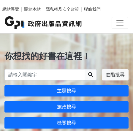
跳至主要內容區塊
網站導覽
│
關於本站
│
隱私權及安全政策
│
聯絡我們
你想找的好書在這裡！
搜尋
進階搜尋
主題搜尋
施政搜尋
機關搜尋