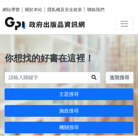
跳至主要內容區塊
網站導覽
│
關於本站
│
隱私權及安全政策
│
聯絡我們
你想找的好書在這裡！
搜尋
進階搜尋
主題搜尋
施政搜尋
機關搜尋