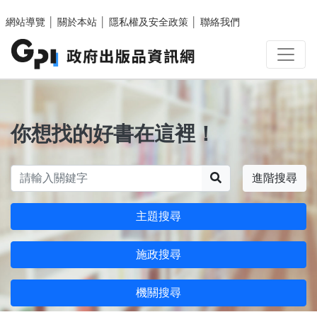
跳至主要內容區塊
網站導覽
│
關於本站
│
隱私權及安全政策
│
聯絡我們
你想找的好書在這裡！
搜尋
進階搜尋
主題搜尋
施政搜尋
機關搜尋