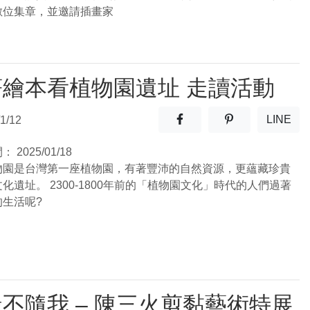
數位集章，並邀請插畫家
著繪本看植物園遺址 走讀活動
分享至facebook(另開新視窗
分享至噗浪(另開
LINE
1/12
(另開
間：
2025/01/18
物園是台灣第一座植物園，有著豐沛的自然資源，更蘊藏珍貴
化遺址。 2300-1800年前的「植物園文化」時代的人們過著
的生活呢?
不隨我 – 陳三火剪黏藝術特展