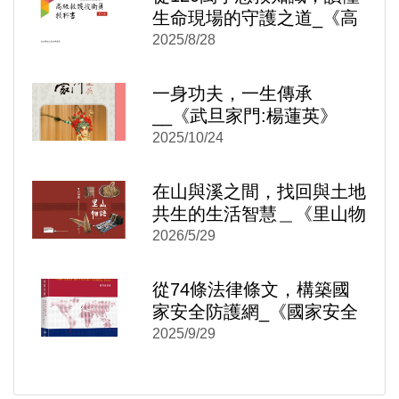
生命現場的守護之道_《高
級救護技術員教科書》
2025/8/28
一身功夫，一生傳承
__《武旦家門:楊蓮英》
2025/10/24
)
新視窗)
新視窗)
在山與溪之間，找回與土地
共生的生活智慧＿《里山物
語：大安溪左岸的山村生活
2026/5/29
(精裝)》
從74條法律條文，構築國
家安全防護網_《國家安全
法 反滲透法 國家機密保護
2025/9/29
法 逐條評釋》