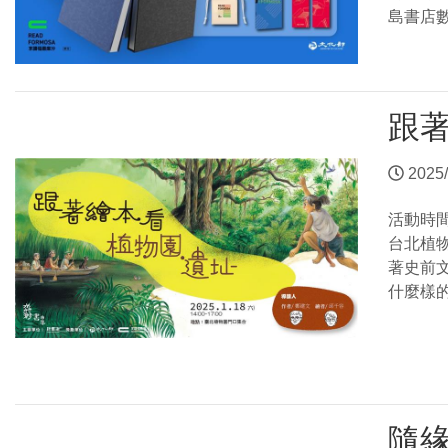
島書店
跟
2025/
活動時
台北植
著史前文
什麼樣
隨緣