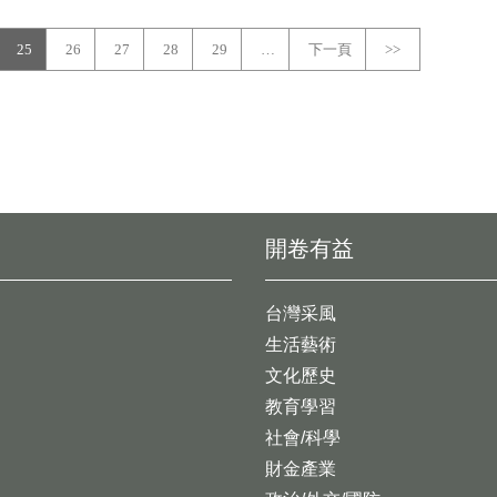
25
26
27
28
29
…
下一頁
>>
開卷有益
台灣采風
生活藝術
文化歷史
教育學習
社會/科學
財金產業