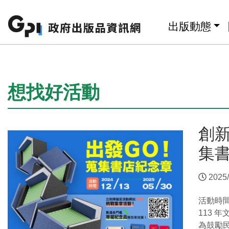
跳至主要內容區塊
:::
出版動態
:::
想找好活動
創
集
2025/
活動時
113 
為鼓勵