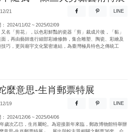
分享至facebook(另開新視窗
分享至噗浪(另開
LINE
12/21
(另開
間：
2024/11/02 ~ 2025/02/09
」又名「剪花」，以色彩鮮豔的瓷器「剪」裁成片後，「黏」
表面，再由藝師進行細部彩繪修飾，集合雕塑、陶瓷、彩繪及
種技巧，更與廟宇文化緊密連結，為臺灣極具特色之傳統工
蛇麼意思-生肖郵票特展
分享至facebook(另開新視窗
分享至噗浪(另開
LINE
12/19
(另開
間：
2024/12/06 ~ 2025/04/06
14年歲次乙巳，生肖屬蛇。為迎接新年來臨，郵政博物館特舉辦
蛇麼意思-生肖郵票特展」，展出與蛇主題相關之郵票36套、介