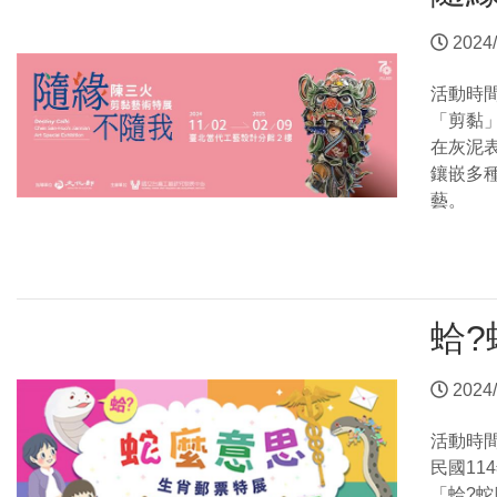
2024/
活動時
「剪黏
在灰泥
鑲嵌多
藝。
蛤?
2024/
活動時
民國1
「蛤?