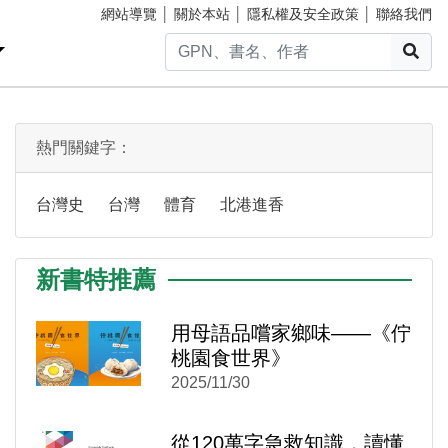
網站導覽
│
關於本站
│
隱私權及安全政策
│
聯絡我們
搜
熱門關鍵字：
台灣史
台灣
體育
北港進香
新書特推薦
用母語品嚐家鄉味——《佇
)
新視窗)
桃園食世界》
新視窗)
2025/11/30
從120萬字急救知識，讀懂