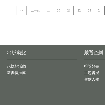
<<
上一頁
…
20
21
22
23
24
出版動態
嚴選企劃
想找好活動
得獎好書
新書特推薦
主題書展
焦點人物