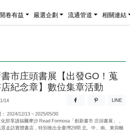
開卷有益
嚴選企劃
流通管道
相關連結
新書市庄頭書展【出發GO！蒐
書店紀念章】數位集章活動
分享至facebook(另開新視窗
分享至噗浪(另開
LINE
1/14
(另開
間：
2024/12/13 ~ 2025/05/30
年文化部享讀福爾摩沙 Read Formosa「創新書市 庄頭書展」，
民眾走訪實體書店，特別推出全臺灣29間 北、中、南、東與離