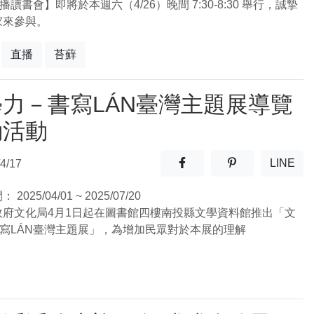
直播讀書會】即將於本週六（4/26）晚間 7:30-8:30 舉行，誠摯
家來參與。
直播
苔蘚
學力－書寫LÁN臺灣主題展導覽
動活動
分享至facebook(另開新視窗
分享至噗浪(另開
LINE
4/17
(另開
間：
2025/04/01 ~ 2025/07/20
政府文化局4月1日起在圖書館四樓南投縣文學資料館推出「文
書寫LÁN臺灣主題展」，為增加民眾對於本展的理解