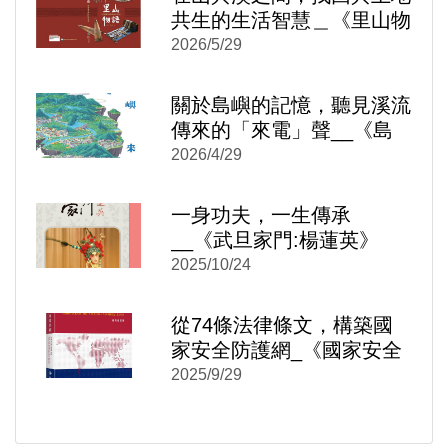
共生的生活智慧＿《里山物
語：大安溪左岸的山村生活
2026/5/29
(精裝)》
關於島嶼的記憶，聽見溪流
傳來的「來電」聲__《島
嶼來電：台灣水力發電時空
2026/4/29
旅讀》
一身功夫，一生傳承
)
新視窗)
__《武旦家門:楊蓮英》
新視窗)
2025/10/24
從74條法律條文，構築國
家安全防護網_《國家安全
法 反滲透法 國家機密保護
2025/9/29
法 逐條評釋》