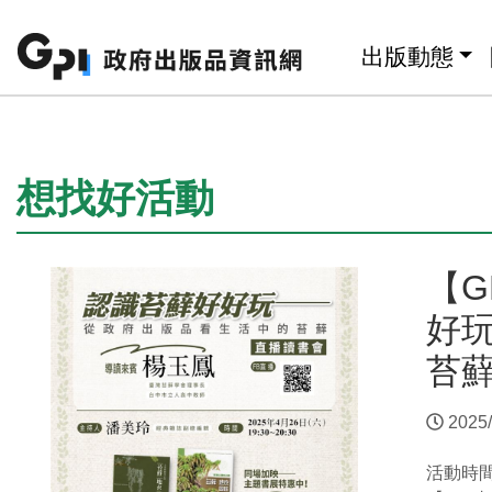
跳至主要內容區塊
:::
出版動態
:::
想找好活動
【G
好
苔
2025/
活動時