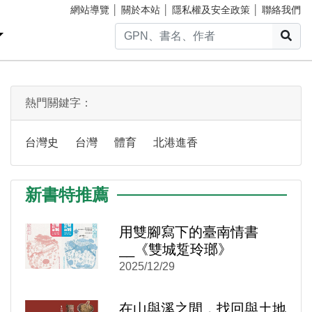
網站導覽
│
關於本站
│
隱私權及安全政策
│
聯絡我們
搜
熱門關鍵字：
台灣史
台灣
體育
北港進香
新書特推薦
用雙腳寫下的臺南情書
__《雙城踅玲瑯》
)
新視窗)
2025/12/29
新視窗)
在山與溪之間，找回與土地