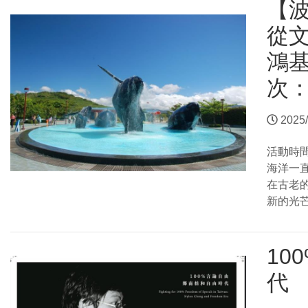
【
從
鴻
次
2025/
活動時
海洋一
在古老
新的光
10
代