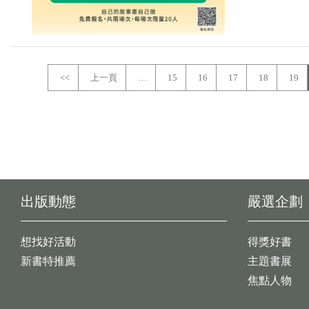
<<
上一頁
…
15
16
17
18
19
出版動態
嚴選企劃
想找好活動
得獎好書
新書特推薦
主題書展
焦點人物