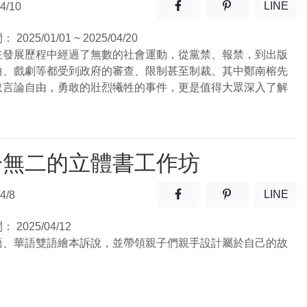
分享至facebook(另開新視窗
分享至噗浪(另開
LINE
4/10
(另開
間：
2025/01/01 ~ 2025/04/20
主發展歷程中經過了無數的社會運動，從黨禁、報禁，到出版
曲、戲劇等都受到政府的審查、限制甚至制裁。其中鄭南榕先
取言論自由，勇敢的壯烈犧牲的事件，更是值得大眾深入了解
一無二的立體書工作坊
分享至facebook(另開新視窗
分享至噗浪(另開
LINE
4/8
(另開
間：
2025/04/12
語、華語雙語繪本訴說，並帶領親子們親手設計屬於自己的故