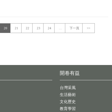
20
21
22
23
24
…
下一頁
>>
開卷有益
台灣采風
生活藝術
文化歷史
教育學習