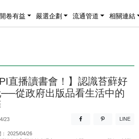
開卷有益
嚴選企劃
流通管道
相關連結
PI直播讀書會！】認識苔蘚好
玩──從政府出版品看生活中的
蘚
分享至facebook(另開新視窗
分享至噗浪(另開
LINE
4/23
(另開
間：
2025/04/26