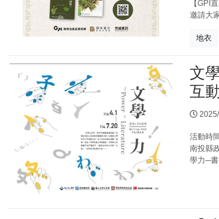
【GPI
邀請大
地衣
文
互
2025/
活動時
南投縣
學力─