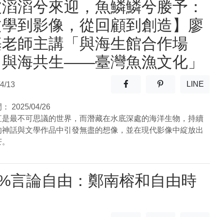
波滔滔兮來迎，魚鱗鱗兮媵予：
文學到影像，從回顧到創造】廖
基老師主講「與海生館合作場
：與海共生——臺灣魚漁文化」
分享至facebook(另開新視窗
分享至噗浪(另開
LINE
4/13
(另開
間：
2025/04/26
直是最不可思議的世界，而潛藏在水底深處的海洋生物，持續
的神話與文學作品中引發無盡的想像，並在現代影像中綻放出
芒。
0%言論自由：鄭南榕和自由時