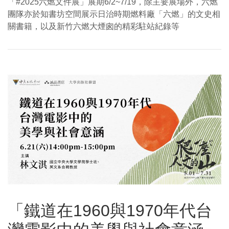
「#2025六燃文件展」展期6/2~7/19，除主要展場外，六燃
團隊亦於知書坊空間展示日治時期燃料廠「六燃」的文史相
關書籍，以及新竹六燃大煙囪的精彩駐站紀錄等
「鐵道在1960與1970年代台