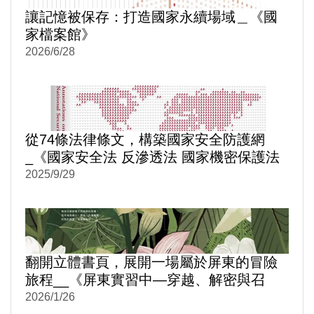
讓記憶被保存：打造國家永續場域＿《國
家檔案館》
2026/6/28
從74條法律條文，構築國家安全防護網
_《國家安全法 反滲透法 國家機密保護法
逐條評釋》
2025/9/29
翻開立體書頁，展開一場屬於屏東的冒險
旅程__《屏東實習中—穿越、解密與召
喚》
2026/1/26