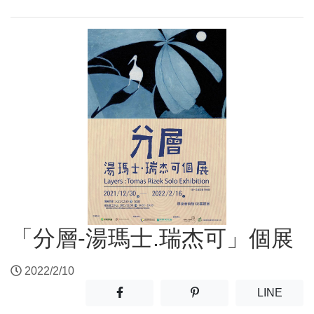
「分層-湯瑪士.瑞杰可」個展
2022/2/10
分享至facebook(另開新視窗)
分享至噗浪(另開新視窗)
(另開
LINE