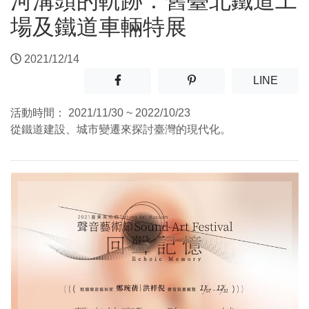
河溝頭的軌跡：舊臺北鐵道工
場及鐵道車輛特展
2021/12/14
分享至facebook(另開新視窗)
分享至噗浪(另開新視窗)
(另開
LINE
活動時間：
2021/11/30 ~ 2022/10/23
從鐵道建設、城市變遷來探討臺灣的現代化。