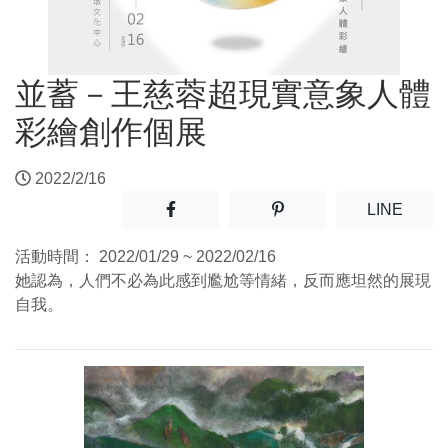
並蓄－王慈蓉超現實意象人體
彩繪創作個展
2022/2/16
分享至facebook(另開新視窗)
分享至噗浪(另開新視窗)
(另開
LINE
活動時間：
2022/01/29 ~ 2022/02/16
她認為，人們不必為此感到尷尬等情緒，反而應坦然的展現
自我。