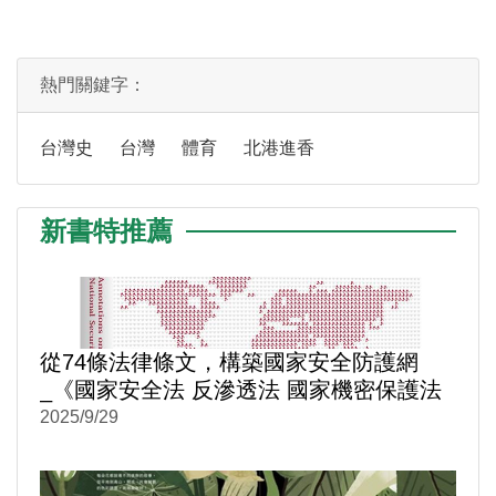
熱門關鍵字：
台灣史
台灣
體育
北港進香
新書特推薦
從74條法律條文，構築國家安全防護網
_《國家安全法 反滲透法 國家機密保護法
逐條評釋》
2025/9/29