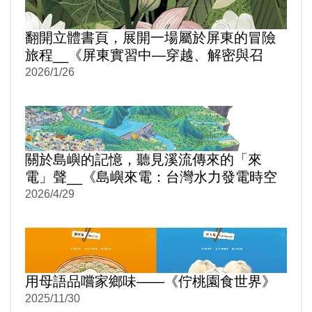
翻開立體書頁，展開一場屬於屏東的冒險
旅程__《屏東實習中—穿越、解密與召
喚》
2026/1/26
關於島嶼的記憶，聽見溪流傳來的「來
電」聲__《島嶼來電：台灣水力發電時空
旅讀》
2026/4/29
用母語品嚐家鄉味——《佇桃園食世界》
2025/11/30