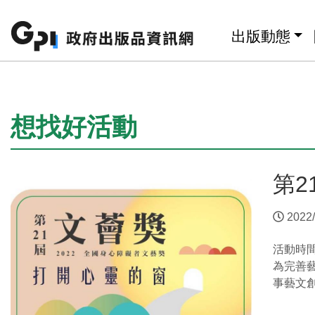
跳至主要內容區塊
:::
出版動態
:::
想找好活動
第2
2022/
活動時
為完善
事藝文