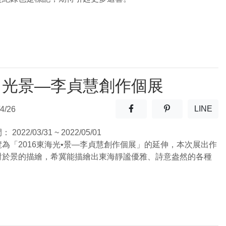
．光景—李貞慧創作個展
分享至facebook(另開新視窗
分享至噗浪(另開
LINE
4/26
(另開
間：
2022/03/31 ~ 2022/05/01
為「2016東海光•景—李貞慧創作個展」的延伸，本次展出作
對於景的描繪，希冀能描繪出東海靜謐優雅、詩意盎然的各種