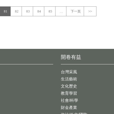
81
82
83
84
85
…
下一頁
>>
開卷有益
台灣采風
生活藝術
文化歷史
教育學習
社會/科學
財金產業