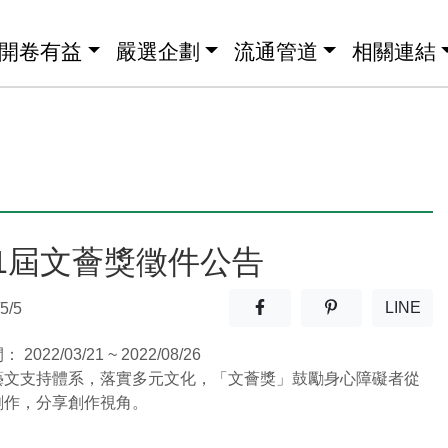
開卷有益
嚴選企劃
流通管道
相關連結
1屆文薈獎徵件公告
分享至facebook(另開新視窗
分享至噗浪(另開
LINE
5/5
(另開
間：
2022/03/21 ~ 2022/08/26
藝文支持體系，落實多元文化，「文薈獎」鼓勵身心障礙者從
創作，分享創作視角。