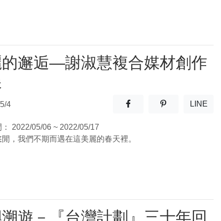
麗的邂逅—謝淑慧複合媒材創作
展
分享至facebook(另開新視窗
分享至噗浪(另開
LINE
5/4
(另開
間：
2022/05/06 ~ 2022/05/17
悠閒，我們不期而遇在這美麗的春天裡。
嶼溯遊－『台灣計劃』三十年回