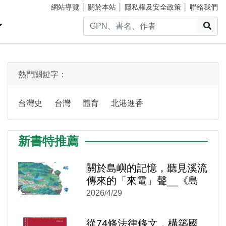
網站導覽
│
關於本站
│
隱私權及安全政策
│
聯絡我們
搜
熱門關鍵字：
台灣史
台灣
體育
北港進香
新書特推薦
)
新視窗)
新視窗)
關於島嶼的記憶，聽見溪流
傳來的「來電」聲__《島
嶼來電：台灣水力發電時空
2026/4/29
旅讀》
從74條法律條文，構築國