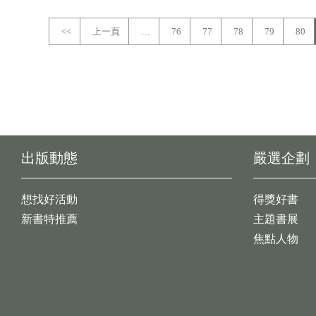
<<
上一頁
…
76
77
78
79
80
出版動態
嚴選企劃
想找好活動
得獎好書
新書特推薦
主題書展
焦點人物