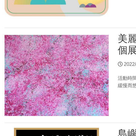
美
個
2022/
活動時
緩慢而
島