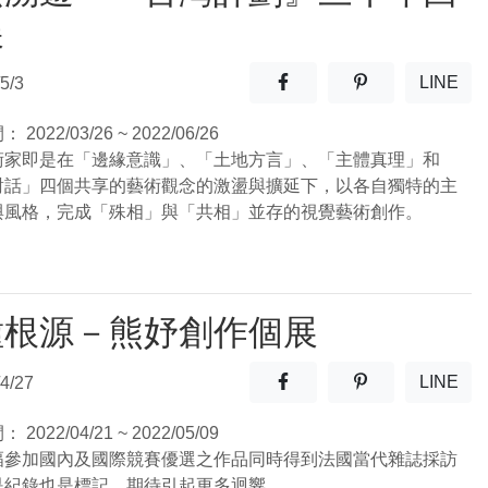
展
分享至facebook(另開新視窗
分享至噗浪(另開
LINE
5/3
(另開
間：
2022/03/26 ~ 2022/06/26
術家即是在「邊緣意識」、「土地方言」、「主體真理」和
對話」四個共享的藝術觀念的激盪與擴延下，以各自獨特的主
與風格，完成「殊相」與「共相」並存的視覺藝術創作。
種根源－熊妤創作個展
分享至facebook(另開新視窗
分享至噗浪(另開
LINE
4/27
(另開
間：
2022/04/21 ~ 2022/05/09
幅參加國內及國際競賽優選之作品同時得到法國當代雜誌採訪
是紀錄也是標記，期待引起更多迴響。