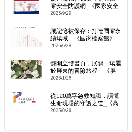
家安全防護網_《國家安全
法 反滲透法 國家機密保護
2025/9/29
法 逐條評釋》
讓記憶被保存：打造國家永
續場域＿《國家檔案館》
2026/6/28
)
新視窗)
翻開立體書頁，展開一場屬
新視窗)
於屏東的冒險旅程__《屏
東實習中—穿越、解密與召
2026/1/26
喚》
從120萬字急救知識，讀懂
生命現場的守護之道_《高
級救護技術員教科書》
2025/8/28