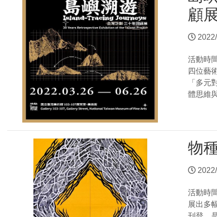
顧
2022/
活動時
四位藝
「多元
體思維
物
2022/
活動時
展出多
刊登，