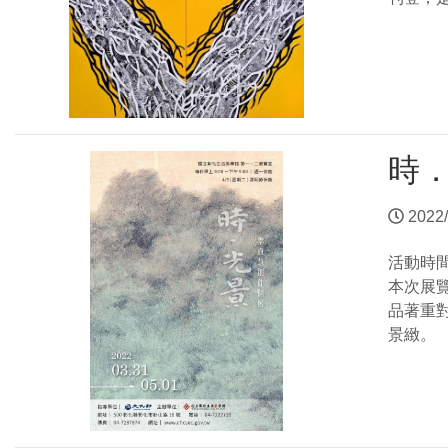
時
2022/
活動時
本次展覽
品著重
景緻。