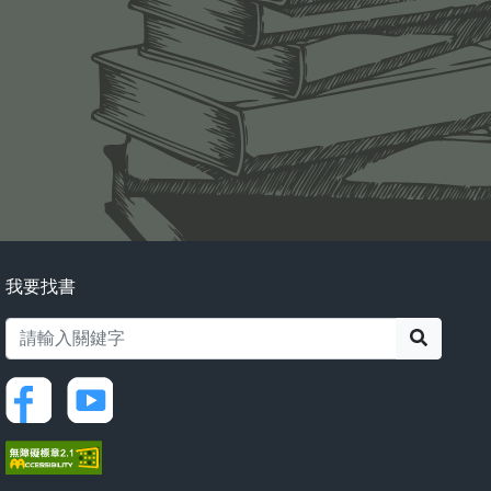
我要找書
搜尋