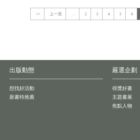
<<
上一頁
…
2
3
4
5
6
出版動態
嚴選企劃
想找好活動
得獎好書
新書特推薦
主題書展
焦點人物