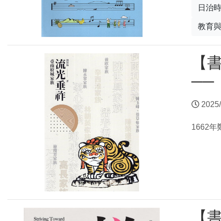
日治
教育
【
─
2025/
166
【書