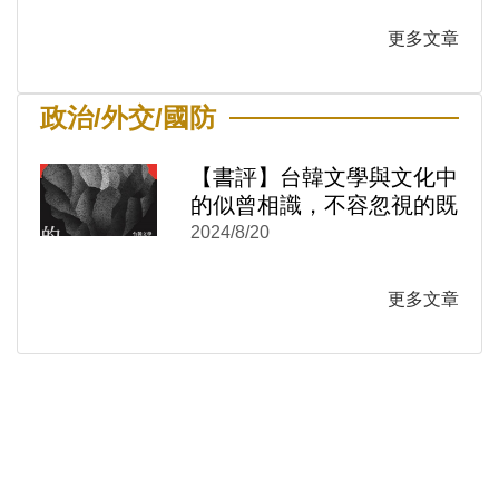
更多文章
政治/外交/國防
【書評】台韓文學與文化中
的似曾相識，不容忽視的既
視感──《冷戰的感覺結
2024/8/20
構：台韓文學與文化中的性
別與情感政治1950-1980》
更多文章
)
新視窗)
新視窗)