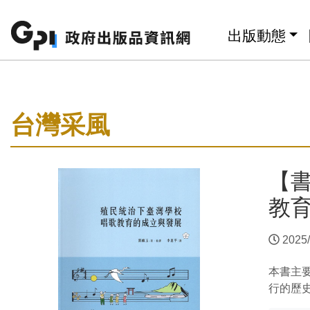
跳至主要內容區塊
:::
出版動態
:::
台灣采風
【
教育
2025/
本書主
行的歷