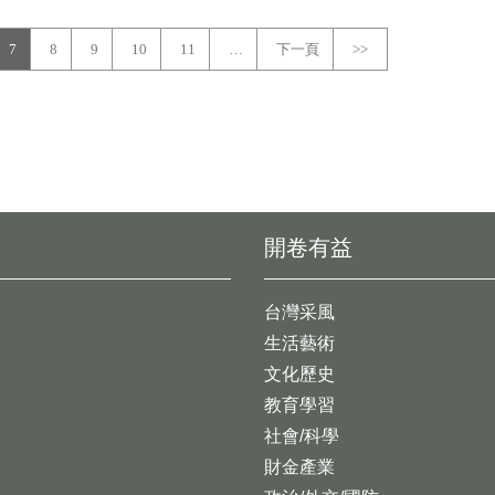
7
8
9
10
11
…
下一頁
>>
開卷有益
台灣采風
生活藝術
文化歷史
教育學習
社會/科學
財金產業