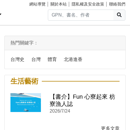
網站導覽
│
關於本站
│
隱私權及安全政策
│
聯絡我們
搜
熱門關鍵字：
台灣史
台灣
體育
北港進香
生活藝術
【書介】Fun 心寮起來 枋
)
新視窗)
寮漁人誌
新視窗)
2026/7/24
更多文章