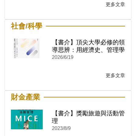
更多文章
)
新視窗)
社會/科學
新視窗)
【書介】頂尖大學必修的領
導思辨：用經濟史、管理學
與技術哲學看懂決策本質
2026/6/19
更多文章
財金產業
【書介】獎勵旅遊與活動管
)
新視窗)
理
新視窗)
2023/8/9