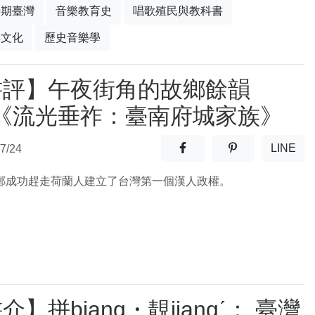
時期臺灣
音樂教育史
唱歌殖民與教科書
與文化
歷史音樂學
書評】午夜街角的故鄉餘韻
─《流光垂祚：臺南府城家族》
分享至facebook(另開新視窗
分享至噗浪(另開
LINE
7/24
(另開
2年鄭成功趕走荷蘭人建立了台灣第一個漢人政權。
介】拼biang・靚jiangˊ： 臺灣