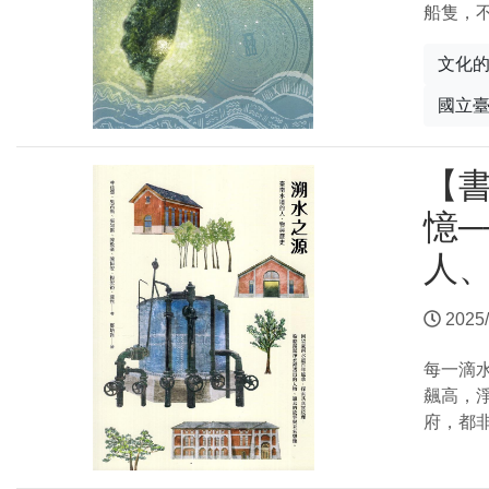
船隻，
文化
國立
【
憶─
人
2025/
每一滴
飆高，
府，都