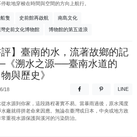
不停歇地穿梭在時間與空間的方向上航行。
的船隻
史前館再啟航
南島文化
臺灣史前文化博物館
博物館的第五道浪
書評】臺南的水，流著故鄉的記
─《溯水之源──臺南水道的
、物與歷史》
分享至facebook(另開新視窗
分享至噗浪(另開
LINE
6/18
(另開
水從水源到你家，這段路程著實不易。當暴雨過後，原水濁度
淨水廠就得拼老命來因應。無論在臺灣或日本，中央或地方政
非常重視水源保護與溪河的污染防治。