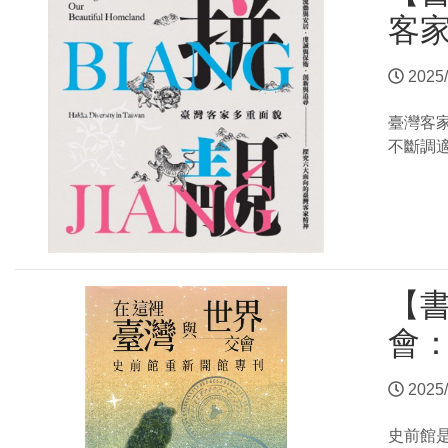
客家
2025/
臺灣客
不斷調
【
會
2025/
史前館