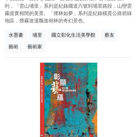
列，「雲山埔里」系列是紀錄國道六號到埔里路段，山巒雲
霧虛實相間的美景。「煙林如夢」系列是紀錄橫貫公路碧綠
地區，煙霧迷漫飄進樹林的奇幻景色。
水墨畫
埔里
國立彰化生活美學館
蔡友
藝術
藝術家