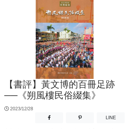
【書評】黃文博的百冊足跡
──《朔風樓民俗綴集》
2023/12/28
分享至facebook(另開新視窗)
分享至噗浪(另開新視窗)
(另開
LINE