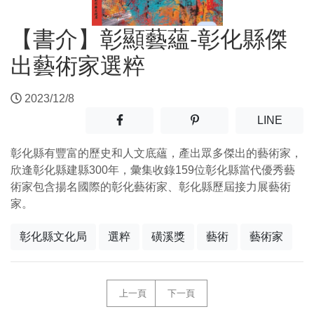
【書介】彰顯藝蘊-彰化縣傑
出藝術家選粹
2023/12/8
分享至facebook(另開新視窗)
分享至噗浪(另開新視窗)
(另開
LINE
彰化縣有豐富的歷史和人文底蘊，產出眾多傑出的藝術家，
欣逢彰化縣建縣300年，彙集收錄159位彰化縣當代優秀藝
術家包含揚名國際的彰化藝術家、彰化縣歷屆接力展藝術
家。
彰化縣文化局
選粹
磺溪獎
藝術
藝術家
上一頁
下一頁