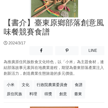
【書介】臺東原鄉部落創意風
味餐競賽食譜
2024/3/17
分享至facebook(另開新視窗)
分享至噗浪(另開新視窗)
(另開
LINE
為推廣原住民族飲食文化特色，以「小米」為主題食材，連
結部落故事元素與在地農業遊程，期望為臺東部落產業注入
創新活力，創造農業生態旅遊的多元價值。
小米
文化
行政院農業委員會
食譜
原住民族
料理
得獎
創意
臺東