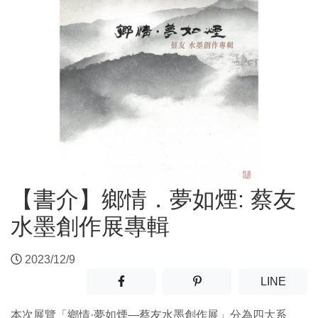
【書介】鄉情．夢如煙: 蔡友
水墨創作展專輯
2023/12/9
分享至facebook(另開新視窗)
分享至噗浪(另開新視窗)
(另開
LINE
本次展覽「鄉情·夢如煙—蔡友水墨創作展」分為四大系