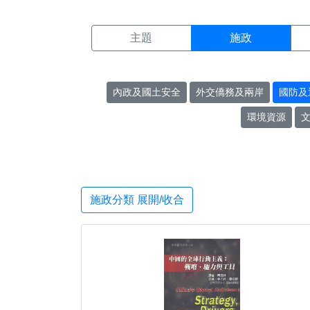
施政搜尋結果頁面
:::
主題
施政
內政及國土安全
外交僑務及兩岸
國防及
環境資源
施政分類 展開/收合