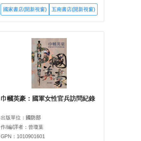
國家書店(開新視窗)
五南書店(開新視窗)
巾幗英豪：國軍女性官兵訪問紀錄
出版單位：
國防部
作/編/譯者：曾瓊葉
GPN：1010901601