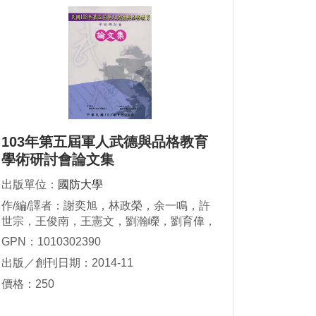
103年第五屆軍人武德與品格教育
學術研討會論文集
出版單位：
國防大學
作/編/譯者：謝奕旭，林政榮，余一鳴，許
世宗，王俊南，王憲文，劉瀚嶸，劉育偉，
段復初，陳東波，曾美智，陳津萍
GPN：1010302390
出版／創刊日期：2014-11
價格：250