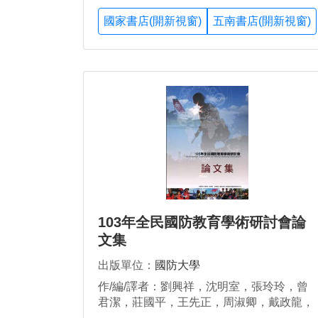
國家書店(開新視窗)
五南書店(開新視窗)
103年全民國防教育學術研討會論
文集
出版單位：
國防大學
作/編/譯者：劉興祥，沈明室，張玲玲，曾
君潔，莊國平，王先正，周淑卿，戴政龍，
曾鈺珊，林哲安，林志洪，覃毅貞，楊明