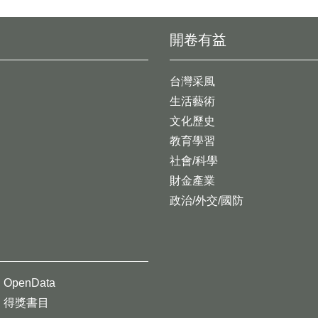
開卷有益
台灣采風
生活藝術
文化歷史
教育學習
社會/科學
財金產業
政治/外交/國防
OpenData
得獎書目