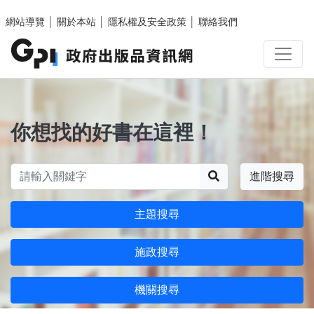
跳至主要內容區塊
網站導覽
│
關於本站
│
隱私權及安全政策
│
聯絡我們
你想找的好書在這裡！
搜尋
進階搜尋
主題搜尋
施政搜尋
機關搜尋