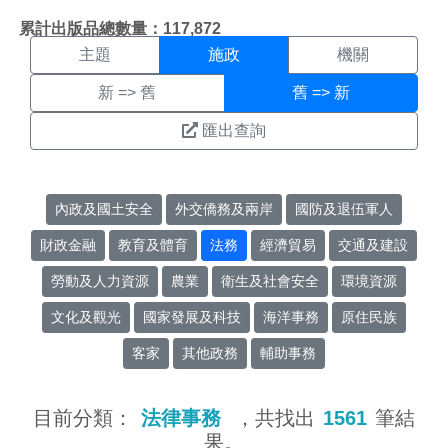
施政搜尋結果頁面
:::
累計出版品總數量：117,872
主題
施政
機關
新 => 舊
舊 => 新
匯出查詢
內政及國土安全
外交僑務及兩岸
國防及退伍軍人
財政金融
教育及體育
法務
經濟貿易
交通及建設
勞動及人力資源
農業
衛生及社會安全
環境資源
文化及觀光
國家發展及科技
海洋事務
原住民族
客家
其他政務
輔助事務
目前分類：
法律事務
，共找出
1561
筆結
果。