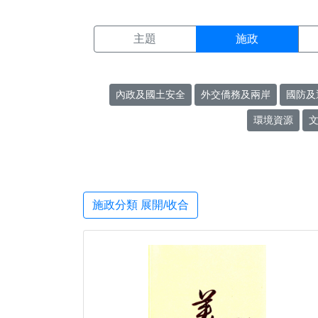
施政搜尋結果頁面
:::
主題
施政
內政及國土安全
外交僑務及兩岸
國防及
環境資源
施政分類 展開/收合