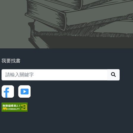
我要找書
搜尋