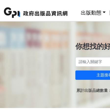
跳至主要內容區塊
:::
出版動態
你想找的
主題搜
累計出版品總數量：1