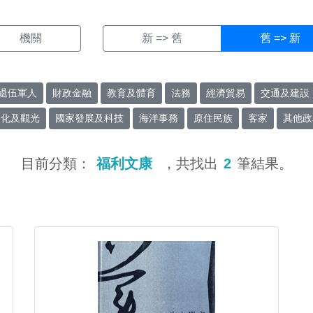
機關
新 => 舊
舊 => 新
退伍軍人
財政金融
教育及體育
法務
經濟貿易
交通及建設
文化及觀光
國家發展及科技
海洋事務
原住民族
客家
其他政
目前分類：
福利文康
，共找出
2
筆結果。