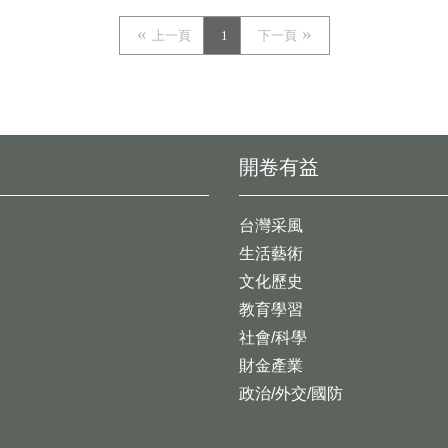
上一頁
1
下一頁
開卷有益
台灣采風
生活藝術
文化歷史
教育學習
社會/科學
財金產業
政治/外交/國防