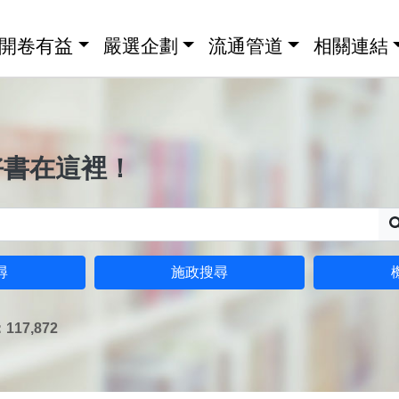
開卷有益
嚴選企劃
流通管道
相關連結
好書在這裡！
尋
施政搜尋
17,872