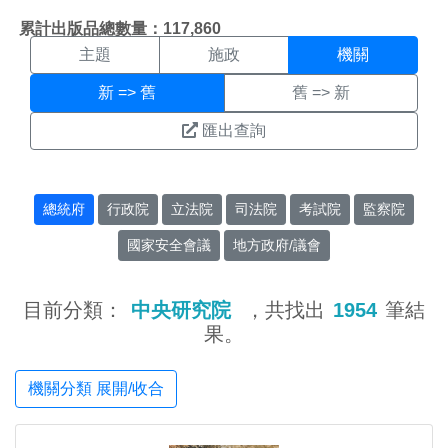
機關搜尋結果頁面
:::
累計出版品總數量：117,860
主題
施政
機關
新 => 舊
舊 => 新
匯出查詢
總統府
行政院
立法院
司法院
考試院
監察院
國家安全會議
地方政府/議會
目前分類：
中央研究院
，共找出
1954
筆結
果。
機關分類 展開/收合