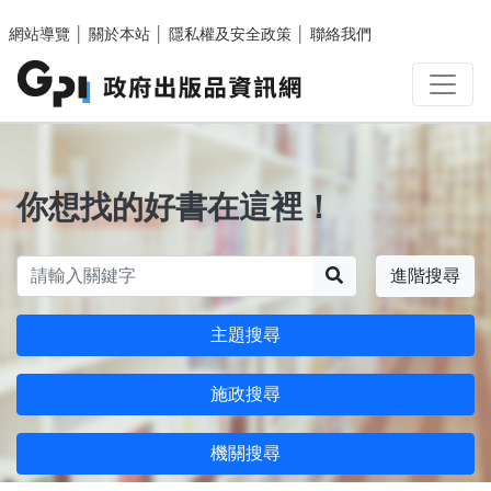
跳至主要內容區塊
網站導覽
│
關於本站
│
隱私權及安全政策
│
聯絡我們
你想找的好書在這裡！
搜尋
進階搜尋
主題搜尋
施政搜尋
機關搜尋