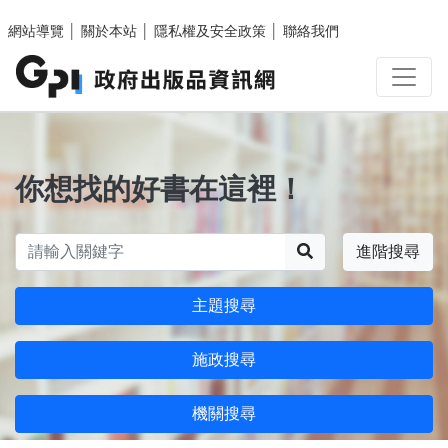
跳至主要內容區塊
網站導覽
│
關於本站
│
隱私權及安全政策
│
聯絡我們
你想找的好書在這裡！
搜尋
進階搜尋
主題搜尋
施政搜尋
機關搜尋