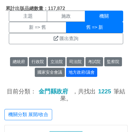
機關搜尋結果頁面
:::
累計出版品總數量：117,872
主題
施政
機關
新 => 舊
舊 => 新
匯出查詢
總統府
行政院
立法院
司法院
考試院
監察院
國家安全會議
地方政府/議會
目前分類：
金門縣政府
，共找出
1225
筆結
果。
機關分類 展開/收合