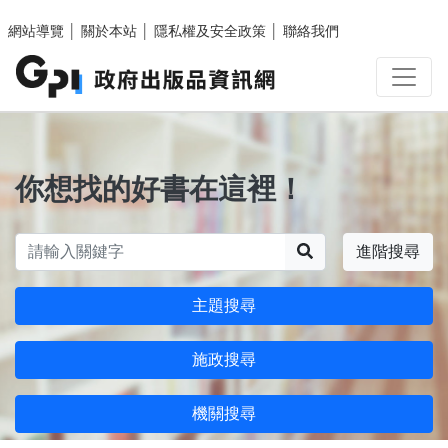
跳至主要內容區塊
網站導覽
│
關於本站
│
隱私權及安全政策
│
聯絡我們
你想找的好書在這裡！
搜尋
進階搜尋
主題搜尋
施政搜尋
機關搜尋