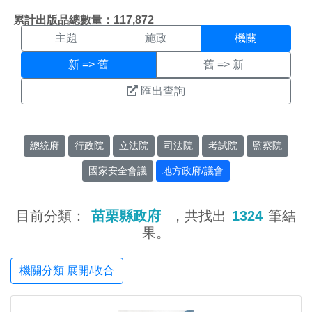
機關搜尋結果頁面
:::
累計出版品總數量：117,872
主題
施政
機關
新 => 舊
舊 => 新
匯出查詢
總統府
行政院
立法院
司法院
考試院
監察院
國家安全會議
地方政府/議會
目前分類：
苗栗縣政府
，共找出
1324
筆結
果。
機關分類 展開/收合