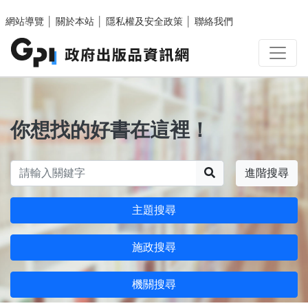
跳至主要內容區塊
網站導覽
│
關於本站
│
隱私權及安全政策
│
聯絡我們
你想找的好書在這裡！
搜尋
進階搜尋
主題搜尋
施政搜尋
機關搜尋