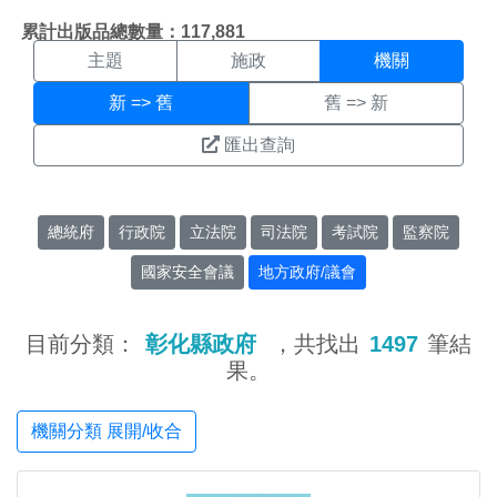
機關搜尋結果頁面
:::
累計出版品總數量：117,881
主題
施政
機關
新 => 舊
舊 => 新
匯出查詢
總統府
行政院
立法院
司法院
考試院
監察院
國家安全會議
地方政府/議會
目前分類：
彰化縣政府
，共找出
1497
筆結
果。
機關分類 展開/收合