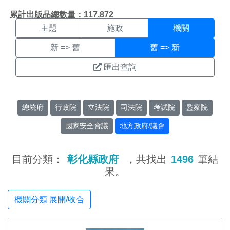
機關搜尋結果頁面
:::
累計出版品總數量：117,872
主題
施政
機關
新 => 舊
舊 => 新
匯出查詢
總統府
行政院
立法院
司法院
考試院
監察院
國家安全會議
地方政府/議會
目前分類：
彰化縣政府
，共找出
1496
筆結
果。
機關分類 展開/收合