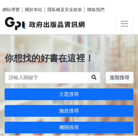
跳至主要內容區塊
網站導覽
│
關於本站
│
隱私權及安全政策
│
聯絡我們
你想找的好書在這裡！
搜尋
進階搜尋
主題搜尋
施政搜尋
機關搜尋