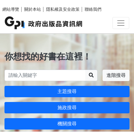
跳至主要內容區塊
網站導覽
│
關於本站
│
隱私權及安全政策
│
聯絡我們
你想找的好書在這裡！
搜尋
進階搜尋
主題搜尋
施政搜尋
機關搜尋