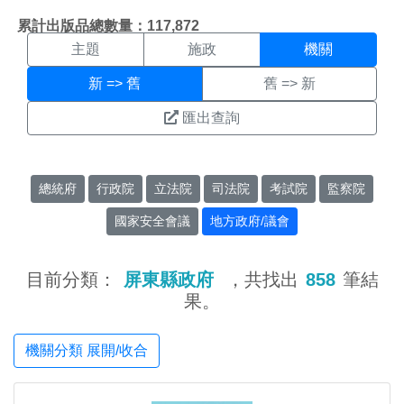
機關搜尋結果頁面
:::
累計出版品總數量：117,872
主題
施政
機關
新 => 舊
舊 => 新
匯出查詢
總統府
行政院
立法院
司法院
考試院
監察院
國家安全會議
地方政府/議會
目前分類：
屏東縣政府
，共找出
858
筆結
果。
機關分類 展開/收合