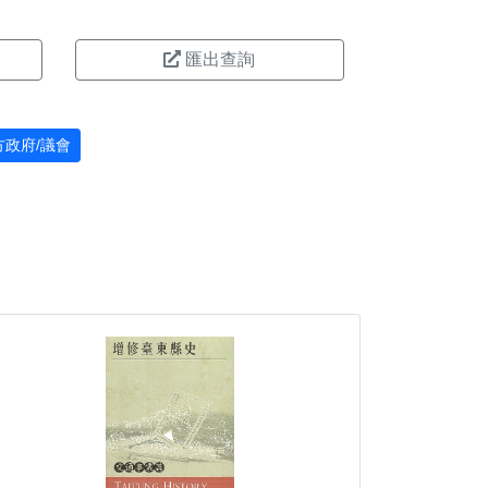
匯出查詢
方政府/議會