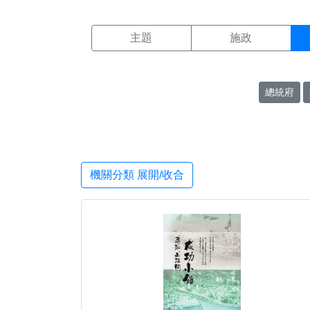
機關搜尋結果頁面
:::
主題
施政
總統府
機關分類 展開/收合