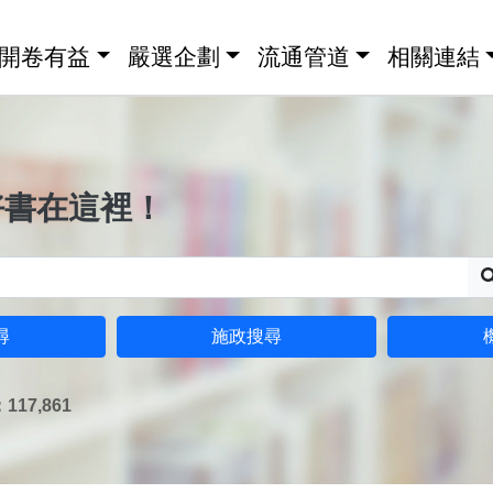
開卷有益
嚴選企劃
流通管道
相關連結
好書在這裡！
尋
施政搜尋
17,861