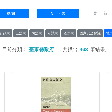
機關
新 => 舊
舊 => 新
行政院
立法院
司法院
考試院
監察院
國家安全會議
地
目前分類：
臺東縣政府
，共找出
463
筆結果。