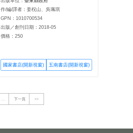
出版單位：
臺東縣政府
作/編/譯者：姜柷山、吳珮琪
GPN：1010700534
出版／創刊日期：2018-05
價格：250
國家書店(開新視窗)
五南書店(開新視窗)
…
下一頁
>>