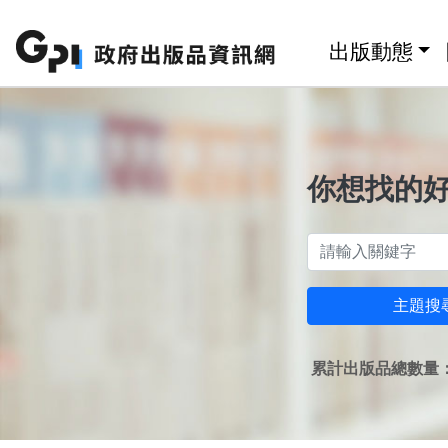
跳至主要內容區塊
:::
出版動態
你想找的
主題搜
累計出版品總數量：1