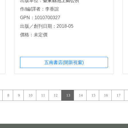
出版單位：
臺東縣池上鄉公所
作/編/譯者：李香誼
GPN：1010700327
出版／創刊日期：2018-05
價格：未定價
五南書店(開新視窗)
8
9
10
11
12
13
14
15
16
17