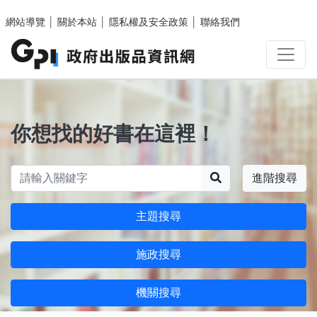
跳至主要內容區塊
網站導覽
│
關於本站
│
隱私權及安全政策
│
聯絡我們
你想找的好書在這裡！
搜尋
進階搜尋
主題搜尋
施政搜尋
機關搜尋