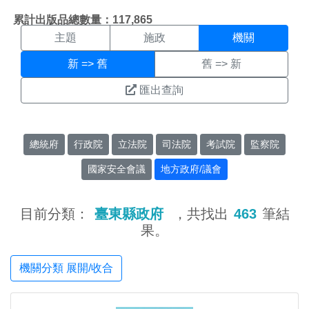
機關搜尋結果頁面
:::
累計出版品總數量：117,865
主題
施政
機關
新 => 舊
舊 => 新
匯出查詢
總統府
行政院
立法院
司法院
考試院
監察院
國家安全會議
地方政府/議會
目前分類：
臺東縣政府
，共找出
463
筆結
果。
機關分類 展開/收合