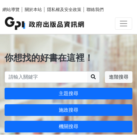
跳至主要內容區塊
網站導覽
│
關於本站
│
隱私權及安全政策
│
聯絡我們
你想找的好書在這裡！
搜尋
進階搜尋
主題搜尋
施政搜尋
機關搜尋