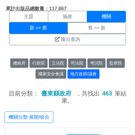
機關搜尋結果頁面
:::
累計出版品總數量：117,867
主題
施政
機關
新 => 舊
舊 => 新
匯出查詢
總統府
行政院
立法院
司法院
考試院
監察院
國家安全會議
地方政府/議會
目前分類：
臺東縣政府
，共找出
463
筆結
果。
機關分類 展開/收合