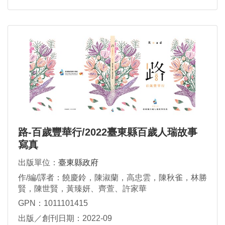
路-百歲豐華行/2022臺東縣百歲人瑞故事
寫真
出版單位：
臺東縣政府
作/編/譯者：饒慶鈴，陳淑蘭，高忠雲，陳秋雀，林勝
賢，陳世賢，黃臻妍、齊萱、許家華
GPN：1011101415
出版／創刊日期：2022-09