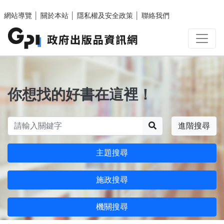
跳至主要內容區塊
網站導覽
│
關於本站
│
隱私權及安全政策
│
聯絡我們
你想找的好書在這裡！
搜尋
進階搜尋
主題搜尋
施政搜尋
機關搜尋