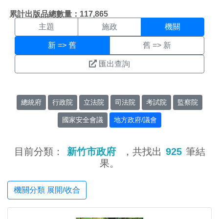
機關搜尋結果頁面
:::
累計出版品總數量：117,865
主題
施政
機關
新 => 舊
舊 => 新
匯出查詢
總統府
行政院
立法院
司法院
考試院
監察院
國家安全會議
地方政府/議會
目前分類：
新竹市政府
，共找出
925
筆結
果。
機關分類 展開/收合