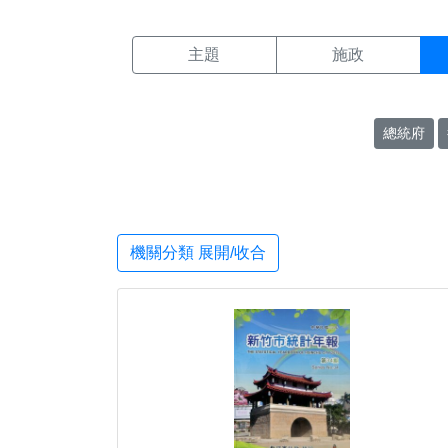
機關搜尋結果頁面
:::
主題
施政
總統府
機關分類 展開/收合