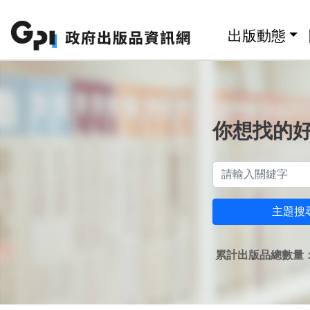
跳至主要內容區塊
:::
出版動態
你想找的
主題搜
累計出版品總數量：1