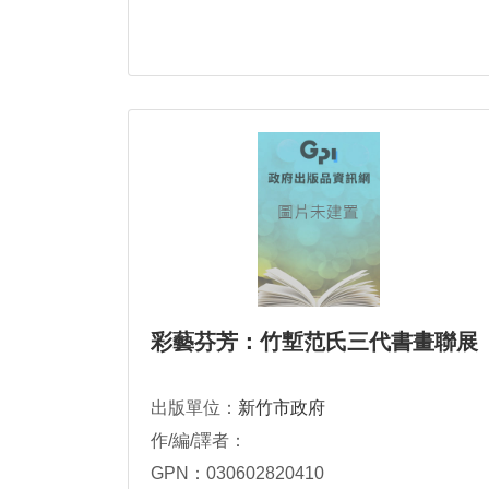
彩藝芬芳：竹塹范氏三代書畫聯展
出版單位：
新竹市政府
作/編/譯者：
GPN：030602820410