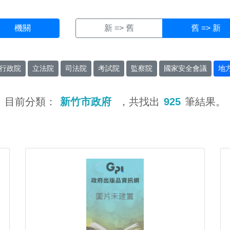
機關
新 => 舊
舊 => 新
行政院
立法院
司法院
考試院
監察院
國家安全會議
地
目前分類：
新竹市政府
，共找出
925
筆結果。