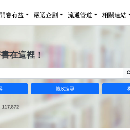
開卷有益
嚴選企劃
流通管道
相關連結
好書在這裡！
尋
施政搜尋
17,872