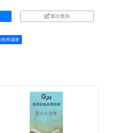
匯出查詢
方政府/議會