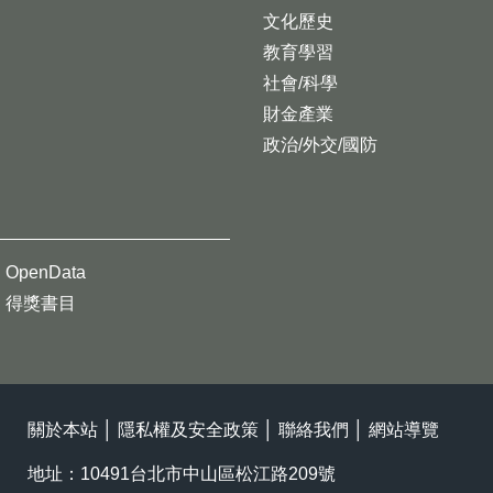
文化歷史
教育學習
社會/科學
財金產業
政治/外交/國防
OpenData
得獎書目
關於本站
│
隱私權及安全政策
│
聯絡我們
│
網站導覽
地址：10491台北市中山區松江路209號