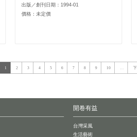
出版／創刊日期：1994-01
價格：未定價
1
2
3
4
5
6
7
8
9
10
…
下
開卷有益
台灣采風
生活藝術