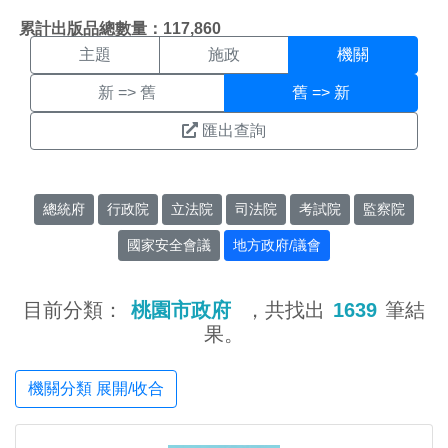
機關搜尋結果頁面
:::
累計出版品總數量：117,860
主題
施政
機關
新 => 舊
舊 => 新
匯出查詢
總統府
行政院
立法院
司法院
考試院
監察院
國家安全會議
地方政府/議會
目前分類：
桃園市政府
，共找出
1639
筆結
果。
機關分類 展開/收合