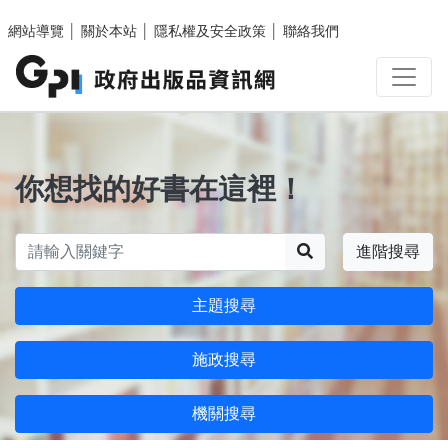
跳至主要內容區塊
網站導覽
│
關於本站
│
隱私權及安全政策
│
聯絡我們
你想找的好書在這裡！
搜尋
進階搜尋
主題搜尋
施政搜尋
機關搜尋