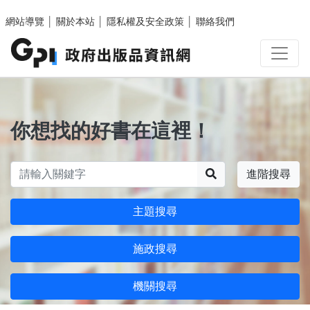
跳至主要內容區塊
網站導覽
│
關於本站
│
隱私權及安全政策
│
聯絡我們
你想找的好書在這裡！
搜尋
進階搜尋
主題搜尋
施政搜尋
機關搜尋