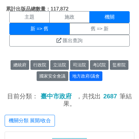
機關搜尋結果頁面
:::
累計出版品總數量：117,872
主題
施政
機關
新 => 舊
舊 => 新
匯出查詢
總統府
行政院
立法院
司法院
考試院
監察院
國家安全會議
地方政府/議會
目前分類：
臺中市政府
，共找出
2687
筆結
果。
機關分類 展開/收合