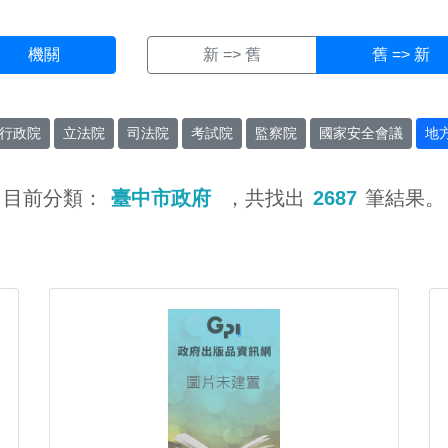
機關
新 => 舊
舊 => 新
行政院
立法院
司法院
考試院
監察院
國家安全會議
地
目前分類：
臺中市政府
，共找出
2687
筆結果。