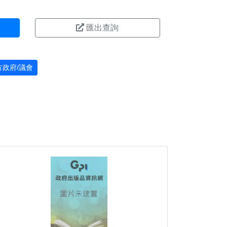
匯出查詢
方政府/議會