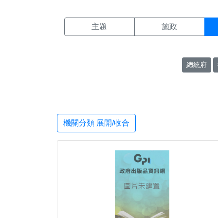
機關搜尋結果頁面
:::
主題
施政
總統府
機關分類 展開/收合