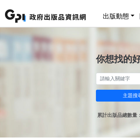
跳至主要內容區塊
:::
出版動態
你想找的
主題搜
累計出版品總數量：1