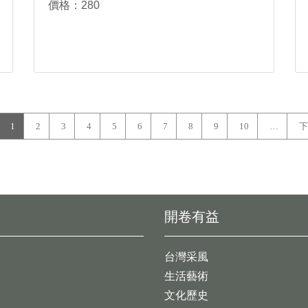
價格：280
1
2
3
4
5
6
7
8
9
10
…
下
開卷有益
台灣采風
生活藝術
文化歷史