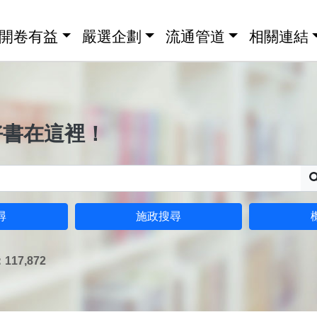
開卷有益
嚴選企劃
流通管道
相關連結
好書在這裡！
尋
施政搜尋
17,872