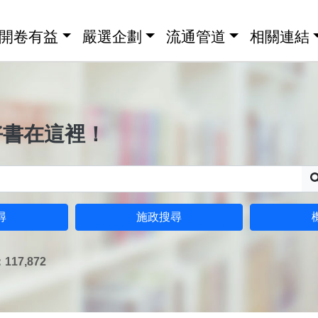
開卷有益
嚴選企劃
流通管道
相關連結
好書在這裡！
尋
施政搜尋
17,872