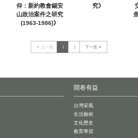
仰：新約教會錫安
究》
山政治案件之研究
(1963-1986)》
上一頁
1
2
下一頁
開卷有益
台灣采風
生活藝術
文化歷史
教育學習