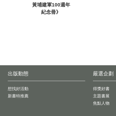
黃埔建軍100週年
紀念冊》
出版動態
嚴選企劃
想找好活動
得獎好書
新書特推薦
主題書展
焦點人物