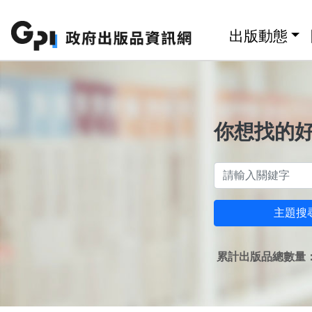
跳至主要內容區塊
:::
出版動態
你想找的
主題搜
累計出版品總數量：1