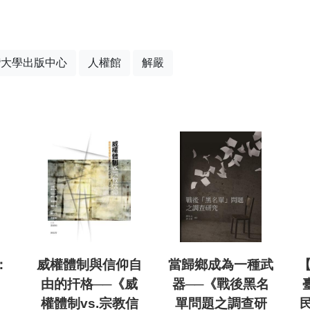
灣大學出版中心
人權館
解嚴
：
威權體制與信仰自
當歸鄉成為一種武
【
由的扞格──《威
器──《戰後黑名
權體制vs.宗教信
單問題之調查研