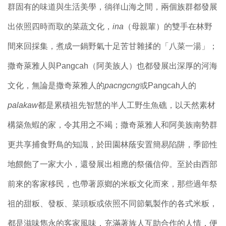
群固有的味道與生活美學，徜徉山海之間，兩個族群都發展
出依照四時而取的菜蔬文化，
ina
（母親輩）的雙手在林野
間來回採集，煮成一鍋野氣十足苦甘雜揉的「八菜一湯」；
撒奇萊雅人與Pangcah（阿美族人）也都發展出深厚的河海
文化，無論是撒奇萊雅人的
pacngcng
或Pangcah人的
palakaw
都是累積祖先智慧的半人工野生魚礁，以天然素材
構築魚蝦的家，令其用之不竭；撒奇萊雅人和阿美族南勢群
更共享捕食野鳥的知識，於田園林蔭安置簡易陷阱，季節性
地餵飽了一家大小，還發展出相應的祭儀信仰。至於由西部
前來的客家移民，也帶著原鄉的米粄文化而來，那些過年祭
祖的甜粄、發粄、菜頭粄或依照不同節氣製作的各式米粄，
都是滋味雋永的客家風味，充滿著族人互助合作的人情，便