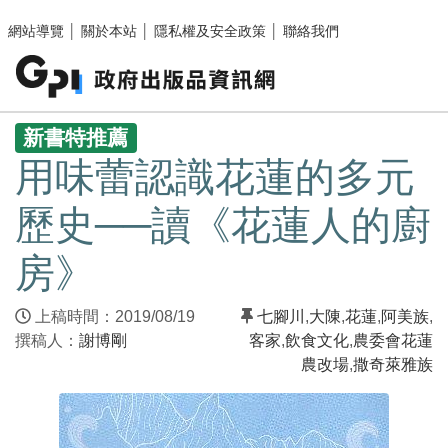
跳至主要內容區塊
網站導覽
│
關於本站
│
隱私權及安全政策
│
聯絡我們
:::
新書特推薦
用味蕾認識花蓮的多元
歷史──讀《花蓮人的廚
房》
上稿時間：2019/08/19
七腳川
,
大陳
,
花蓮
,
阿美族
,
撰稿人：
謝博剛
客家
,
飲食文化
,
農委會花蓮
農改場
,
撒奇萊雅族