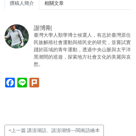
撰稿人簡介
相關文章
謝博剛
臺灣大學人類學博士候選人，有志於臺灣原住
民族解殖社會運動與殖民史的研究，並嘗試實
踐於區域的青年運動，透過中央山脈與太平洋
黑潮間的巡遊，探索地方社會文化的美麗與哀
愁。
Facebook(另
Line(另
Plurk(另
開
開
開
新
新
新
視
視
視
窗)
窗)
窗)
<上一篇 講澎湖話、談澎湖情—閩南語繪本