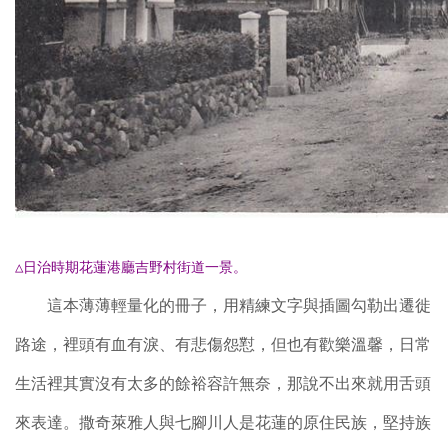
△日治時期花蓮港廳吉野村街道一景。
這本薄薄輕量化的冊子，用精練文字與插圖勾勒出遷徙
路途，裡頭有血有淚、有悲傷怨懟，但也有歡樂溫馨，日常
生活裡其實沒有太多的餘裕容許無奈，那說不出來就用舌頭
來表達。撒奇萊雅人與七腳川人是花蓮的原住民族，堅持族