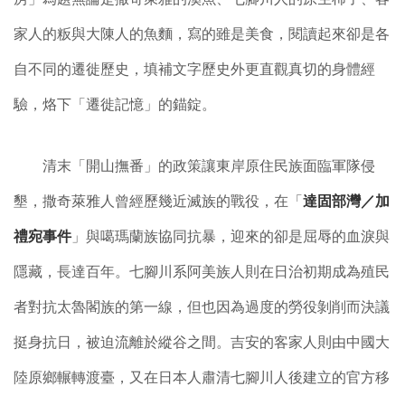
家人的粄與大陳人的魚麵，寫的雖是美食，閱讀起來卻是各
自不同的遷徙歷史，填補文字歷史外更直觀真切的身體經
驗，烙下「遷徙記憶」的錨錠。
清末「開山撫番」的政策讓東岸原住民族面臨軍隊侵
墾，撒奇萊雅人曾經歷幾近滅族的戰役，在「
達固部灣／加
禮宛事件
」與噶瑪蘭族協同抗暴，迎來的卻是屈辱的血淚與
隱藏，長達百年。七腳川系阿美族人則在日治初期成為殖民
者對抗太魯閣族的第一線，但也因為過度的勞役剝削而決議
挺身抗日，被迫流離於縱谷之間。吉安的客家人則由中國大
陸原鄉輾轉渡臺，又在日本人肅清七腳川人後建立的官方移