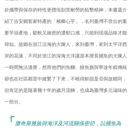
於攜帶與保存的特性更體現刻苦耐勞的拓墾精神；本書還介
紹了吉安鄉客家特產的「檳榔心芋」，名列臺灣不世出的重
要芋頭產地，鬆軟又緻密的濃郁口感，只能到現場品味才能
得知。故鄉在浙江沿海的大陳人，來到臺灣，來到太平洋西
岸的花蓮，不同於浙江的深海大洋讓原本擅長捕魚的大陳人
一時間無法適應，然而他們的魚麵、鰻魚旗與寧波年糕傳統
卻也在社區鄰里中維繫了下來，不曉得鮮甜是否與故鄉同，
但肯定的是隨著幾十年的歲月流轉，也成為臺灣多元滋味的
一部分。
「
撒奇萊雅族與海洋及河流關係密切，以捕魚為