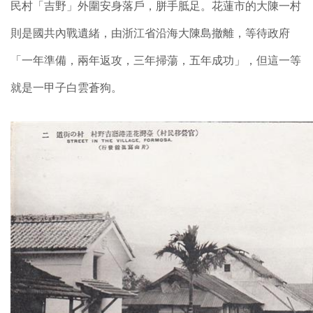
民村「吉野」外圍安身落戶，胼手胝足。花蓮市的大陳一村
則是國共內戰遺緒，由浙江省沿海大陳島撤離，等待政府
「一年準備，兩年返攻，三年掃蕩，五年成功」，但這一等
就是一甲子白雲蒼狗。