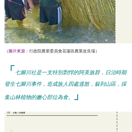
（圖片來源：
行政院農業委員會花蓮區農業改良場
）
「
七腳川社是一支特別剽悍的阿美族群，日
治時期
發生七腳川事件，
造成族人四處逃散，躲到山區，採
」
集山林植物的嫩心部位為食。