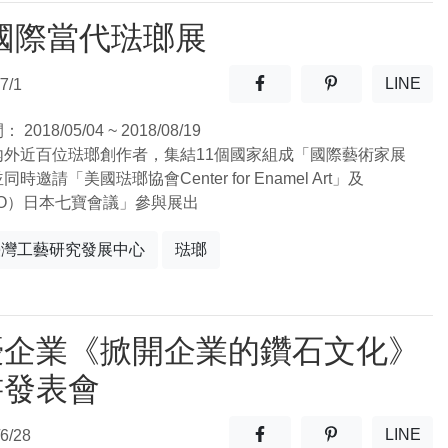
國際當代琺瑯展
分享至facebook(另開新視窗
分享至噗浪(另開
LINE
7/1
(另開
間：
2018/05/04 ~ 2018/08/19
內外近百位琺瑯創作者，集結11個國家組成「國際藝術家展
時邀請「美國琺瑯協會Center for Enamel Art」及
PO）日本七寶會議」參與展出
臺灣工藝研究發展中心
琺瑯
優企業《掀開企業的鑽石文化》
書發表會
分享至facebook(另開新視窗
分享至噗浪(另開
LINE
6/28