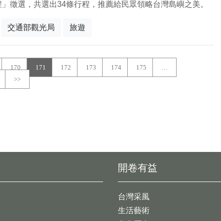
程」徵選，共選出34條行程，推薦給民眾領略台灣島嶼之美。
交通部觀光局
旅遊
170
171
172
173
174
175
…
>>
開卷有益
台灣采風
生活藝術