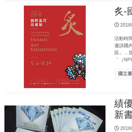
炙-
2018/
活動時
邀請國
區」，並同
「（N
國立
績
新
2018/