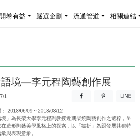
開卷有益
嚴選企劃
流通管道
相關連結
折語境—李元程陶藝創作展
分享至facebook(另開新視窗
分享至噗浪(另開
LINE
7/1
(另開
間：
2018/06/09 ~ 2018/08/12
語境」為長榮大學李元程副教授近期柴燒陶藝創作之選粹，呈
家在造形陶藝美學風格上的探索，以「皺折」為題發展其獨特
語彙與表現意象。