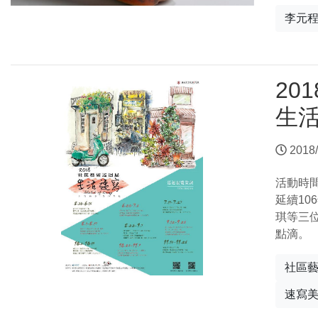
李元
20
生活
2018/
活動時
延續10
琪等三
點滴。
社區
速寫