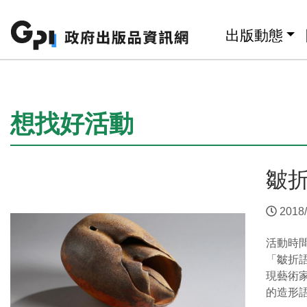
跳至主要內容區塊
:::
出版動態
:::
想找好活動
皺
2018/
活動時
「皺折
現藝術
的造形