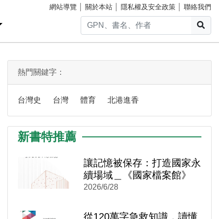
網站導覽
│
關於本站
│
隱私權及安全政策
│
聯絡我們
搜
熱門關鍵字：
台灣史
台灣
體育
北港進香
新書特推薦
)
新視窗)
新視窗)
讓記憶被保存：打造國家永
續場域＿《國家檔案館》
2026/6/28
從120萬字急救知識，讀懂