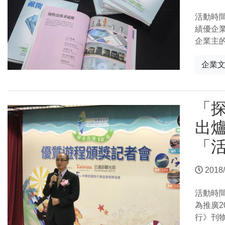
活動時
績優企
企業主
企業
「探
出
「活
2018/
活動時
為推廣2
行》刊