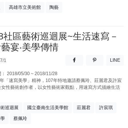
程
高雄市立美術館
陶藝
18社區藝術巡迴展~生活速寫－
藝宴‧美學傳情
分享至facebook(另開新視窗
分享至噗浪(另開
LINE
7/1
(另開
間：
2018/05/30 ~ 2018/11/28
6年「速寫美學」精神，107年特地邀請蔡佩玲、莊麗君及許宸
位女性藝術創作者，以女性藝術家觀點，用速寫方式描繪生活
藝術巡迴展
國立臺南生活美學館
莊麗君
許宸琪
美學
蔡佩玲