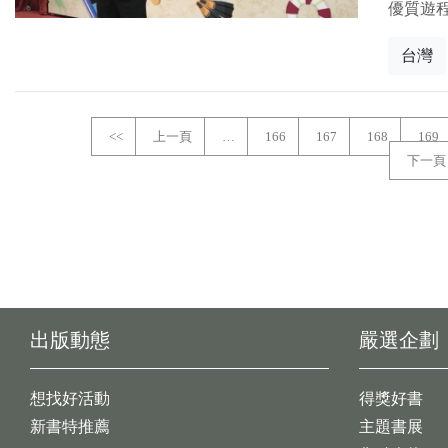
優質遊
台灣
<<
上一頁
…
166
167
168
169
下一頁
出版動態
嚴選企劃
想找好活動
得獎好書
新書特推薦
主題書展