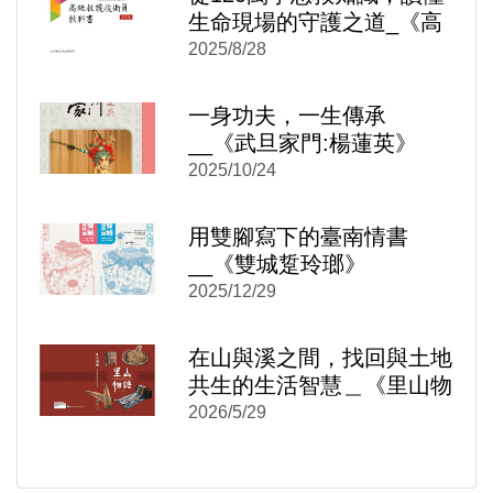
生命現場的守護之道_《高
級救護技術員教科書》
2025/8/28
一身功夫，一生傳承
__《武旦家門:楊蓮英》
2025/10/24
)
新視窗)
用雙腳寫下的臺南情書
新視窗)
__《雙城踅玲瑯》
2025/12/29
在山與溪之間，找回與土地
共生的生活智慧＿《里山物
語：大安溪左岸的山村生活
2026/5/29
(精裝)》