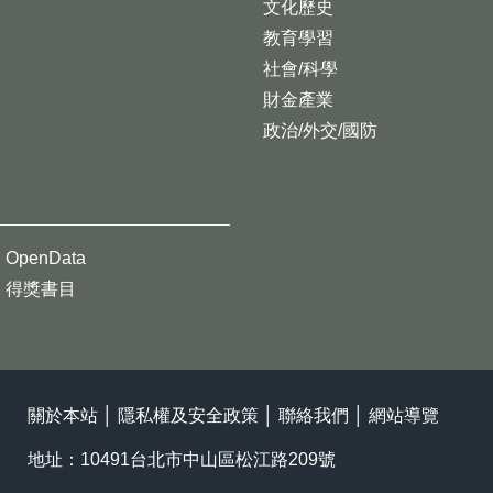
文化歷史
教育學習
社會/科學
財金產業
政治/外交/國防
OpenData
得獎書目
關於本站
│
隱私權及安全政策
│
聯絡我們
│
網站導覽
地址：10491台北市中山區松江路209號