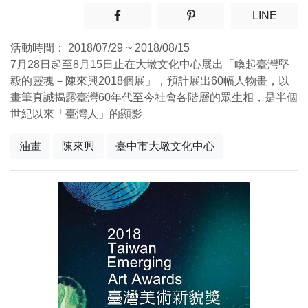
分享至facebook(另開新視窗)
分享至噗浪(另開新視窗)
(另開
LINE
活動時間：
2018/07/29 ~ 2018/08/15
7月28日起至8月15日止在大墩文化中心展出「喚起臺灣堅
毅的靈魂－陳來興2018個展」，預計展出60幅人物畫，以
畫筆真誠揭露臺灣60年代至今社會各階層的眾生相，是半個
世紀以來「臺灣人」的顯影
油畫
陳來興
臺中市大墩文化中心