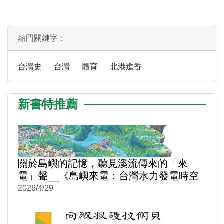
熱門關鍵字：
台灣史
台灣
體育
北港進香
新書特推薦
關於島嶼的記憶，聽見溪流傳來的「來
電」聲__《島嶼來電：台灣水力發電時空
旅讀》
2026/4/29