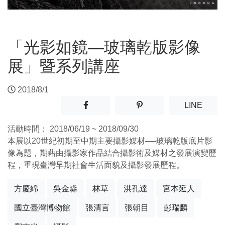
「光影如鏡—玻璃乾版影像
展」暨系列講座
2018/8/1
分享至facebook(另開新視窗)
分享至噗浪(另開新視窗)
(另開
LINE
活動時間：
2018/06/19 ~ 2018/09/30
本展以20世紀初期至中期主要攝影媒材──玻璃乾版底片影
像為題，期藉由攝影家作品結合攝影術及媒材之發展演變歷
程，重現臺灣早期社會生活面貌及攝影發展歷程。
方慶綿
吳金淼
林草
洪孔達
宮本延人
國立臺灣博物館
張清言
張朝目
彭瑞麟