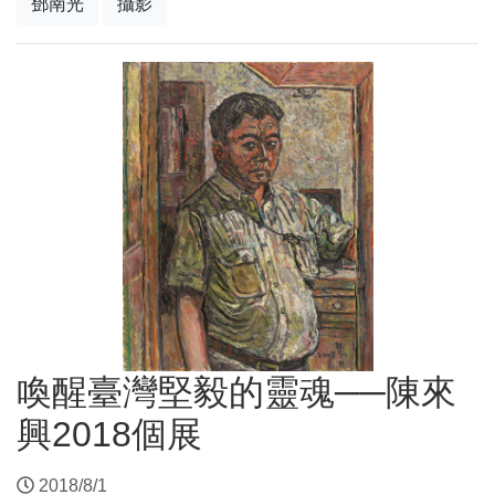
鄧南光
攝影
喚醒臺灣堅毅的靈魂──陳來
興2018個展
2018/8/1