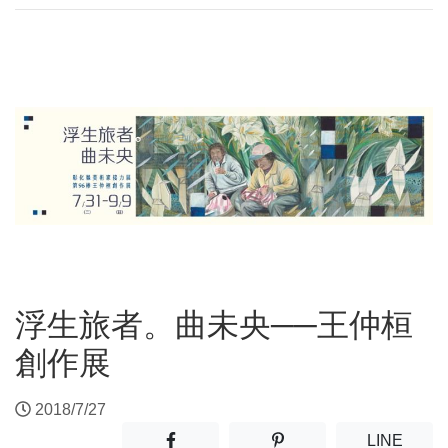
浮生旅者。曲未央──王仲桓
創作展
2018/7/27
分享至facebook(另開新視窗)
分享至噗浪(另開新視窗)
(另開
LINE