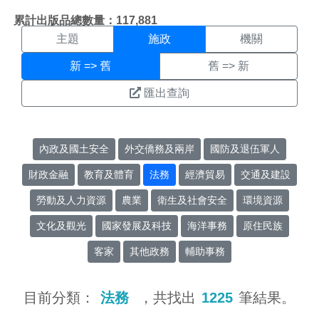
施政搜尋結果頁面
:::
累計出版品總數量：117,881
主題
施政
機關
新 => 舊
舊 => 新
匯出查詢
內政及國土安全
外交僑務及兩岸
國防及退伍軍人
財政金融
教育及體育
法務
經濟貿易
交通及建設
勞動及人力資源
農業
衛生及社會安全
環境資源
文化及觀光
國家發展及科技
海洋事務
原住民族
客家
其他政務
輔助事務
目前分類：
法務
，共找出
1225
筆結果。