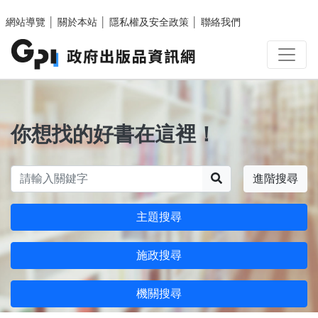
跳至主要內容區塊
網站導覽
│
關於本站
│
隱私權及安全政策
│
聯絡我們
你想找的好書在這裡！
搜尋
進階搜尋
主題搜尋
施政搜尋
機關搜尋