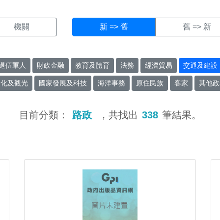
機關
新 => 舊
舊 => 新
退伍軍人
財政金融
教育及體育
法務
經濟貿易
交通及建設
文化及觀光
國家發展及科技
海洋事務
原住民族
客家
其他政
目前分類：
路政
，共找出
338
筆結果。