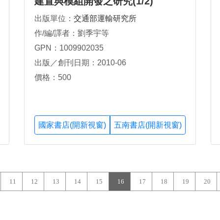
建置與模組開發之研究(1/2)
出版單位：
交通部運輸研究所
作/編/譯者：劉季宇等
GPN：1009902035
出版／創刊日期：2010-06
價格：500
國家書店(開新視窗)
五南書店(開新視窗)
11
12
13
14
15
16
17
18
19
20