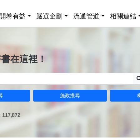
開卷有益
嚴選企劃
流通管道
相關連結
好書在這裡！
尋
施政搜尋
17,872