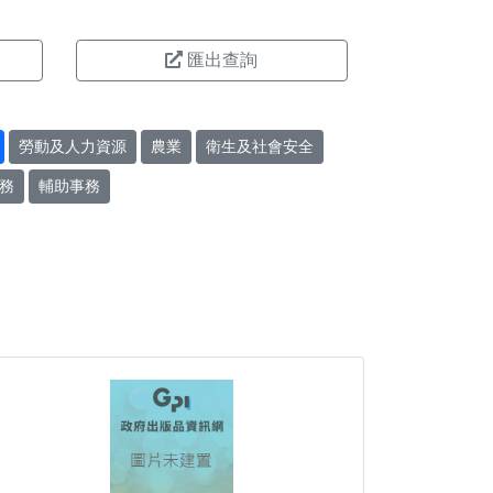
匯出查詢
勞動及人力資源
農業
衛生及社會安全
務
輔助事務