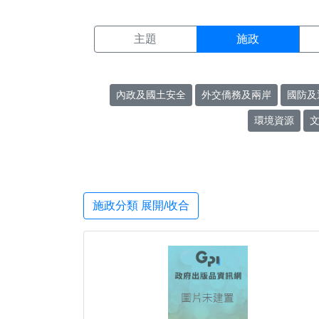
施政搜尋結果頁面
:::
主題
施政
內政及國土安全
外交僑務及兩岸
國防及
環境資源
施政分類 展開/收合