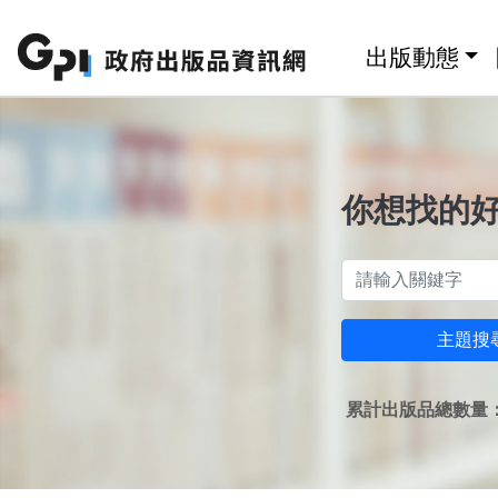
跳至主要內容區塊
:::
出版動態
你想找的
主題搜
累計出版品總數量：1