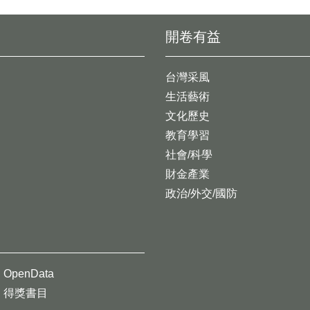
開卷有益
台灣采風
生活藝術
文化歷史
教育學習
社會/科學
財金產業
政治/外交/國防
OpenData
得獎書目