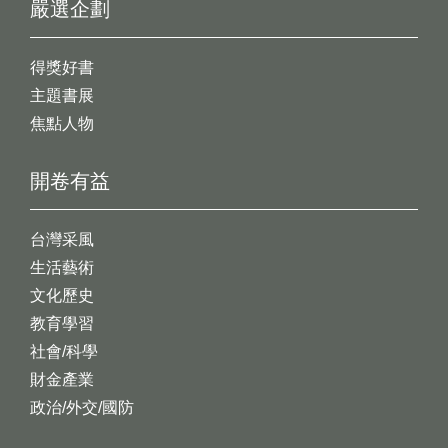
嚴選企劃
得獎好書
主題書展
焦點人物
開卷有益
台灣采風
生活藝術
文化歷史
教育學習
社會/科學
財金產業
政治/外交/國防