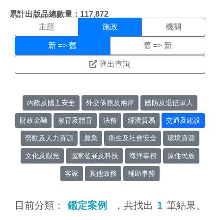
施政搜尋結果頁面
:::
累計出版品總數量：117,872
主題
施政
機關
新 => 舊
舊 => 新
匯出查詢
內政及國土安全
外交僑務及兩岸
國防及退伍軍人
財政金融
教育及體育
法務
經濟貿易
交通及建設
勞動及人力資源
農業
衛生及社會安全
環境資源
文化及觀光
國家發展及科技
海洋事務
原住民族
客家
其他政務
輔助事務
目前分類：
鑑定案例
，共找出
1
筆結果。