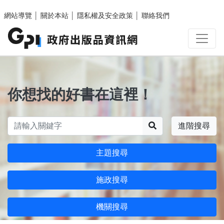
跳至主要內容區塊
網站導覽
│
關於本站
│
隱私權及安全政策
│
聯絡我們
你想找的好書在這裡！
搜尋
進階搜尋
主題搜尋
施政搜尋
機關搜尋