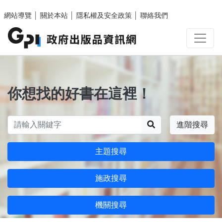
跳至主要內容區塊
網站導覽
│
關於本站
│
隱私權及安全政策
│
聯絡我們
你想找的好書在這裡！
搜尋
進階搜尋
主題搜尋
施政搜尋
機關搜尋