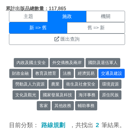
施政搜尋結果頁面
:::
累計出版品總數量：117,865
主題
施政
機關
新 => 舊
舊 => 新
匯出查詢
內政及國土安全
外交僑務及兩岸
國防及退伍軍人
財政金融
教育及體育
法務
經濟貿易
交通及建設
勞動及人力資源
農業
衛生及社會安全
環境資源
文化及觀光
國家發展及科技
海洋事務
原住民族
客家
其他政務
輔助事務
目前分類：
路線規劃
，共找出
2
筆結果。