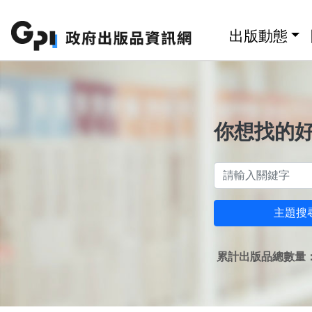
跳至主要內容區塊
:::
出版動態
你想找的
主題搜
累計出版品總數量：1