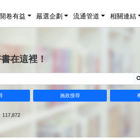
開卷有益
嚴選企劃
流通管道
相關連結
好書在這裡！
尋
施政搜尋
17,872