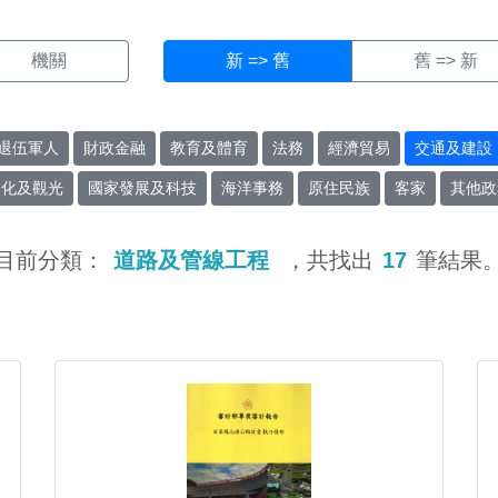
機關
新 => 舊
舊 => 新
退伍軍人
財政金融
教育及體育
法務
經濟貿易
交通及建設
文化及觀光
國家發展及科技
海洋事務
原住民族
客家
其他政
目前分類：
道路及管線工程
，共找出
17
筆結果