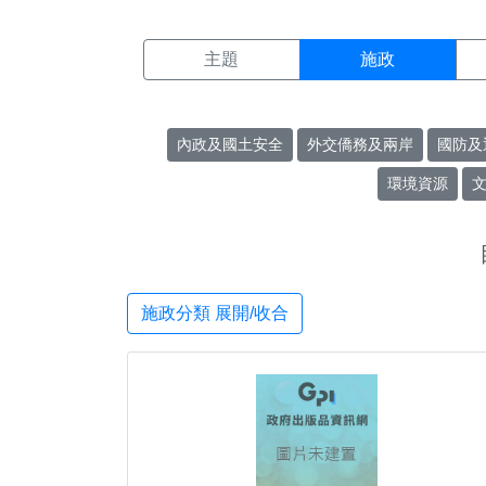
施政搜尋結果頁面
:::
主題
施政
內政及國土安全
外交僑務及兩岸
國防及
環境資源
施政分類 展開/收合