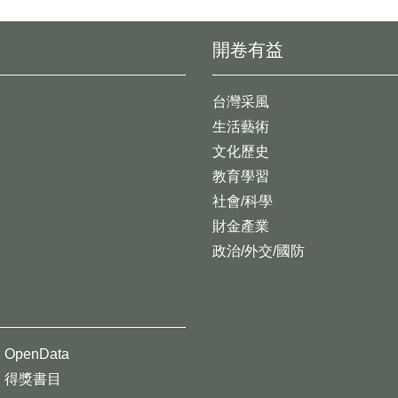
開卷有益
台灣采風
生活藝術
文化歷史
教育學習
社會/科學
財金產業
政治/外交/國防
OpenData
得獎書目