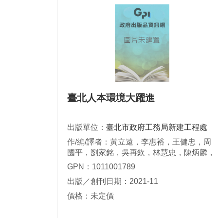
臺北人本環境大躍進
出版單位：
臺北市政府工務局新建工程處
作/編/譯者：黃立遠，李惠裕，王健忠，周
國平，劉家銘，吳再欽，林慧忠，陳炳麟，
張泰昌，洪維聰，蕭志龍，洪辰儒，王明
GPN：1011001789
輝，洪敏琮，張文婕，張其惟，簡巧涵
出版／創刊日期：2021-11
價格：未定價