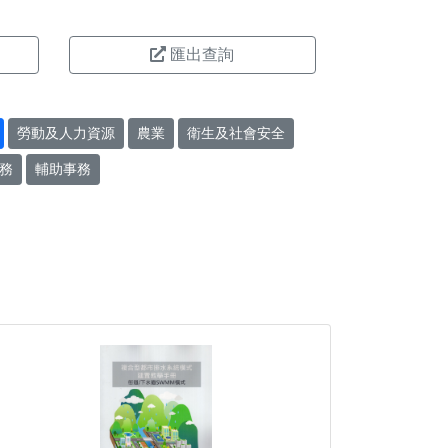
匯出查詢
勞動及人力資源
農業
衛生及社會安全
務
輔助事務
。