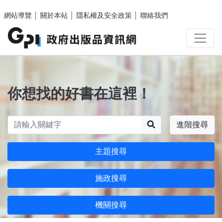
跳至主要內容區塊
網站導覽
│
關於本站
│
隱私權及安全政策
│
聯絡我們
你想找的好書在這裡！
搜尋
進階搜尋
主題搜尋
施政搜尋
機關搜尋