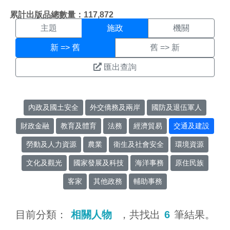
施政搜尋結果頁面
:::
累計出版品總數量：117,872
主題
施政
機關
新 => 舊
舊 => 新
匯出查詢
內政及國土安全
外交僑務及兩岸
國防及退伍軍人
財政金融
教育及體育
法務
經濟貿易
交通及建設
勞動及人力資源
農業
衛生及社會安全
環境資源
文化及觀光
國家發展及科技
海洋事務
原住民族
客家
其他政務
輔助事務
目前分類：
相關人物
，共找出
6
筆結果。