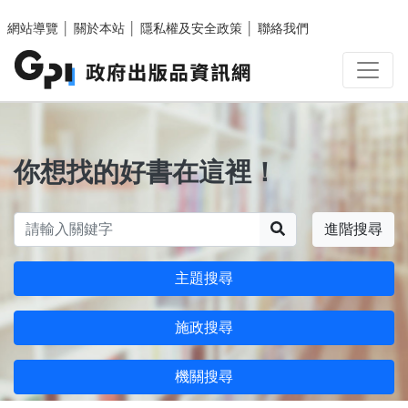
跳至主要內容區塊
網站導覽
│
關於本站
│
隱私權及安全政策
│
聯絡我們
你想找的好書在這裡！
搜尋
進階搜尋
主題搜尋
施政搜尋
機關搜尋