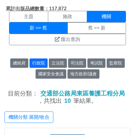
機關搜尋結果頁面
:::
累計出版品總數量：117,872
主題
施政
機關
新 => 舊
舊 => 新
匯出查詢
總統府
行政院
立法院
司法院
考試院
監察院
國家安全會議
地方政府/議會
目前分類：
交通部公路局東區養護工程分局
，共找出
10
筆結果。
機關分類 展開/收合